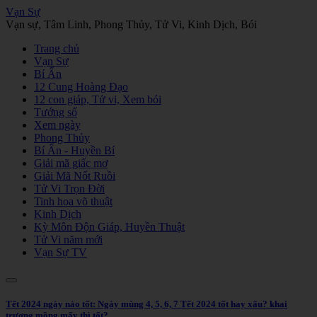
Vạn Sự
Vạn sự, Tâm Linh, Phong Thủy, Tử Vi, Kinh Dịch, Bói
Trang chủ
Vạn Sự
Bí Ẩn
12 Cung Hoàng Đạo
12 con giáp, Tử vi, Xem bói
Tướng số
Xem ngày
Phong Thủy
Bí Ẩn - Huyền Bí
Giải mã giấc mơ
Giải Mã Nốt Ruồi
Tử Vi Trọn Đời
Tinh hoa võ thuật
Kinh Dịch
Kỳ Môn Độn Giáp, Huyền Thuật
Tử Vi năm mới
Vạn Sự TV
Tết 2024 ngày nào tốt: Ngày mùng 4, 5, 6, 7 Tết 2024 tốt hay xấu? khai
trương mồng mấy thì tốt?