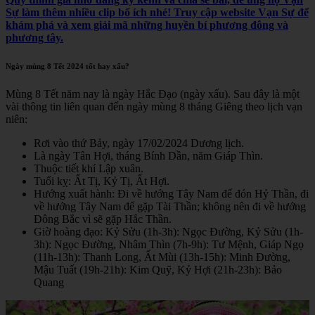
Sự làm thêm nhiều clip bổ ích nhé! Truy cập website Vạn Sự để
khám phá và xem giải mã những huyền bí phương đông và
phương tây.
Ngày mùng 8 Tết 2024 tốt hay xấu?
Mùng 8 Tết năm nay là ngày Hắc Đạo (ngày xấu). Sau đây là một
vài thông tin liên quan đến ngày mùng 8 tháng Giêng theo lịch vạn
niên:
Rơi vào thứ Bảy, ngày 17/02/2024 Dương lịch.
Là ngày Tân Hợi, tháng Bính Dần, năm Giáp Thìn.
Thuộc tiết khí Lập xuân.
Tuổi kỵ: Ất Tị, Kỷ Tị, Ất Hợi.
Hướng xuất hành: Đi về hướng Tây Nam để đón Hỷ Thần, đi
về hướng Tây Nam để gặp Tài Thần; không nên đi về hướng
Đông Bắc vì sẽ gặp Hắc Thần.
Giờ hoàng đạo: Kỷ Sửu (1h-3h): Ngọc Đường, Kỷ Sửu (1h-
3h): Ngọc Đường, Nhâm Thìn (7h-9h): Tư Mệnh, Giáp Ngọ
(11h-13h): Thanh Long, Ất Mùi (13h-15h): Minh Đường,
Mậu Tuất (19h-21h): Kim Quỹ, Kỷ Hợi (21h-23h): Bảo
Quang