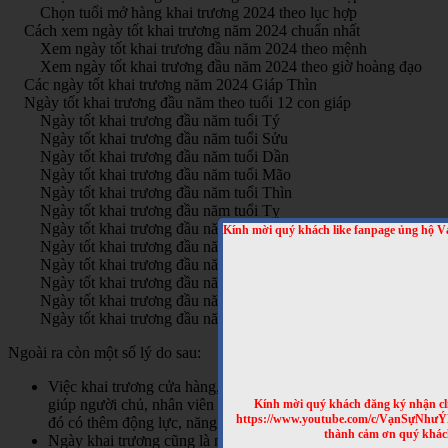
Chọn tuổi mở hàng khai trương 2024 theo lục hợp
Cách xem ngày tốt khai trương năm 2024 chuẩn nhất
Xem ngày tốt khai trương đầu năm 2024 theo mệnh
Xem ngày tốt khai trương đầu năm 2024 theo giờ hoàng đạo
Các ngày tốt khai trương năm 2024 Giáp Thìn
Ngày tốt khai trương đầu năm theo tuổi 12 con giáp
Ngày tốt khai trương đầu năm tuổi Tý
Ngày tốt khai trương đầu năm tuổi Sửu
Ngày tốt khai trương đầu năm tuổi Dần
Ngày tốt khai trương đầu năm tuổi Mão
Ngày tốt khai trương đầu năm tuổi Thìn
Ngày tốt khai trương đầu năm tuổi Tỵ
Ngày tốt khai trương đầu năm tuổi Ngọ
Kính mời quý khách like fanpage ủng hộ V
Ngày tốt khai trương đầu năm tuổi Mùi
Ngày tốt khai trương đầu năm tuổi Thân
Ngày tốt khai trương đầu năm tuổi Dậu
Ngày tốt khai trương đầu năm tuổi Tuất
Ngày tốt khai trương đầu năm tuổi Hợi
Ngoài ra còn một số lý do sau:
Việc khai trương cửa hàng, doanh nghiệp vào ngày tốt sẽ
giúp người chủ, nhân viên đều cảm thấy tự tin, thoải mái. Từ
Kính mời quý khách đăng ký nhận cl
https://www.youtube.com/c/VạnSựNhư
đó có thêm động lực, năng lượng tích cực để làm việc
thành cảm ơn quý khác
Ngày khai trương cũng là ngày đầu tiên cửa hàng/ doanh