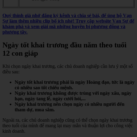
Quý thính giả nhớ đăng ký kênh và chia sẻ bài, để ủng hộ Vạn
Sự làm thêm nhiều clip bổ ích nhé! Truy cập website Vạn Sự để
khám phá và xem giải mã những huyền bí phương đông và
phương tây.
Ngày tốt khai trương đầu năm theo tuổi
12 con giáp
Khi chọn ngày khai trương, các chủ doanh nghiệp cần lưu ý một số
điều sau:
Ngày tốt khai trương phải là ngày Hoàng đạo, tức là ngày
có nhiều sao tốt chiếu mệnh.
Ngày khai trương không được trùng với ngày xấu, ngày
hạn, ngày tang lễ, ngày cưới hỏi,...
Ngày khai trương nên chọn ngày có nhiều người đến
tham dự, mua sắm.
Ngoài ra, các chủ doanh nghiệp cũng có thể chọn ngày khai trương
theo tuổi của mình để mang lại may mắn và thuận lợi cho công việc
kinh doanh.