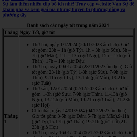
Sự làm thêm nhiều clip bổ ích nhé! Truy cập website Vạn Sự để
khám phá và xem giải mã những huyền bí phương đông và
phương tây.
Danh sách các ngày tốt trong năm 2024
Tháng
Ngày Tốt, giờ tốt
Thứ hai, ngày 1/1/2024 (20/11/2023 âm lịch). Giờ
tốt gồm: 23h – 1h (giờ Tý), 1h – 3h (giờ Sửu), 5h –
7h (giờ Mão), 11h – 13h (giờ Ngọ), 15h – 17h (giờ
Thân), 17h – 19h (giờ Dậu)
Thứ ba, ngày 09/01/2024 (28/11/2023 âm lịch): Giờ
tốt gồm: 23-1h (giờ Tý),1-3h (giờ Sửu), 7-9h (giờ
Thìn), 9-11h (giờ Tỵ), 13-15h (giờ Mùi), 19-21h
(giờ Tuất)
Thứ sáu, 12/01/2024 (02/12/2023 âm lịch). Giờ tốt
gồm: 1-3h (giờ Sửu),7-9h (giờ Thìn), 11-13h (giờ
Ngọ), 13-15h (giờ Mùi), 19-21h (giờ Tuất), 21-23h
(giờ Hợi)
Chủ nhật, ngày 14/01/2024 (04/12/2023 âm lịch).
Tháng
Giờ tốt gồm: 3-5h (giờ Dần),5-7h (giờ Mão),9-11h
1
(giờ Tỵ),15-17h (giờ Thân),19-21h (giờ Tuất),21-
23h (giờ Hợi)
Thứ ba, ngày 16/01/2024 (06/12/2023 âm lịch). Giờ