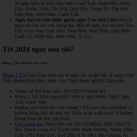
số ngày tiểu cát như: Tân Sửu, Canh Tuất, Đinh Mão, Bính
Dần, Nhâm Thân, Tân Hợi, Quý Dậu, Nhâm Tý, Tân Mùi,
Mậu Ngọ, Đinh Mão, Canh Tuất...
Ngày đại cát (còn được gọi là ngày Can sinh Chi):
Đây là
ngày tốt cho các việc trọng đại. Một số ngày đại cát như: Tân
Hợi, Giáp Ngọ, Quý Mão, Đinh Mùi, Mậu Thân, Quý Mão,
Canh Tý, Đinh Sửu, Bính Thìn, Ất Tỵ...
Tết 2024 ngày nào tốt?
Mùng 1 Tết 2024 tốt hay xấu?
Mùng 1 Tết
Giáp Thìn năm nay là ngày tốt, cụ thể đây là ngày Giáp
Thìn, tháng Bính Dần, năm Giáp Thìn, thuộc tiết khí Lập xuân.
Trùng với thứ Bảy, ngày 10/2/2024 Dương lịch.
Mùng 1 Tết 2024 xung khắc với các tuổi Nhâm Tuất, Canh
Tuất, Canh Thìn.
Hướng xuất hành tốt: Vào mùng 1 Tết, bạn nên xuất hành về
hướng Đông Bắc để đón Hỷ Thần, hoặc xuất hành về hướng
Đông Nam để đón Tài Thần.
Giờ hoàng đạo
: Bính Dần (3h-5h): Tư Mệnh, Mậu Thìn (7h-
9h): Thanh Long, Kỷ Tị (9h-11h): Minh Đường, Nhâm Thân
(15h-17h): Kim Quỹ, Quý Dậu (17h-19h): Bảo Quang, Ất