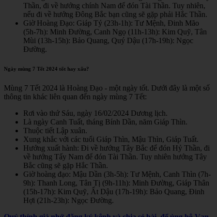
Thần, đi về hướng chính Nam để đón Tài Thần. Tuy nhiên,
nếu đi về hướng Đông Bắc bạn cũng sẽ gặp phải Hắc Thần.
Giờ Hoàng Đạo: Giáp Tý (23h-1h): Tư Mệnh, Đinh Mão
(5h-7h): Minh Đường, Canh Ngọ (11h-13h): Kim Quỹ, Tân
Mùi (13h-15h): Bảo Quang, Quý Dậu (17h-19h): Ngọc
Đường.
Ngày mùng 7 Tết 2024 tốt hay xấu?
Mùng 7 Tết 2024 là Hoàng Đạo - một ngày tốt. Dưới đây là một số
thông tin khác liên quan đến ngày mùng 7 Tết:
Rơi vào thứ Sáu, ngày 16/02/2024 Dương lịch.
Là ngày Canh Tuất, tháng Bính Dần, năm Giáp Thìn.
Thuộc tiết Lập xuân.
Xung khắc với các tuổi Giáp Thìn, Mậu Thìn, Giáp Tuất.
Hướng xuất hành: Đi về hướng Tây Bắc để đón Hỷ Thần, đi
về hướng Tấy Nam để đón Tài Thần. Tuy nhiên hướng Tây
Bắc cũng sẽ gặp Hắc Thần.
Giờ hoàng đạo: Mậu Dần (3h-5h): Tư Mệnh, Canh Thìn (7h-
9h): Thanh Long, Tân Tị (9h-11h): Minh Đường, Giáp Thân
(15h-17h): Kim Quỹ, Ất Dậu (17h-19h): Bảo Quang, Đinh
Hợi (21h-23h): Ngọc Đường.
Quý thính giả nhớ đăng ký kênh và chia sẻ bài, để ủng hộ Vạn