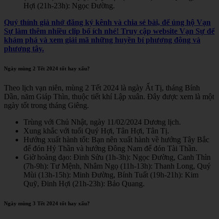
Hợi (21h-23h): Ngọc Đường.
Quý thính giả nhớ đăng ký kênh và chia sẻ bài, để ủng hộ Vạn
Sự làm thêm nhiều clip bổ ích nhé! Truy cập website Vạn Sự để
khám phá và xem giải mã những huyền bí phương đông và
phương tây.
Ngày mùng 2 Tết 2024 tốt hay xấu?
Theo lịch vạn niên, mùng 2 Tết 2024 là ngày Ất Tị, tháng Bính
Dần, năm Giáp Thìn, thuộc tiết khí Lập xuân. Đây được xem là một
ngày tốt trong tháng Giêng.
Trùng với Chủ Nhật, ngày 11/02/2024 Dương lịch.
Xung khắc với tuổi Quý Hợi, Tân Hợi, Tân Tị.
Hướng xuất hành tốt: Bạn nên xuất hành về hướng Tây Bắc
để đón Hỷ Thần và hướng Đông Nam để đón Tài Thần.
Giờ hoàng đạo: Đinh Sửu (1h-3h): Ngọc Đường, Canh Thìn
(7h-9h): Tư Mệnh, Nhâm Ngọ (11h-13h): Thanh Long, Quý
Mùi (13h-15h): Minh Đường, Bính Tuất (19h-21h): Kim
Quỹ, Đinh Hợi (21h-23h): Bảo Quang.
Ngày mùng 3 Tết 2024 tốt hay xấu?