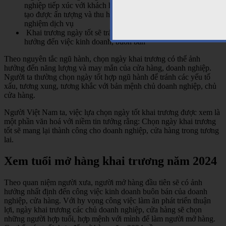
nghiệp tiếp xúc với khách hàng. Chọn ngày khai trương tốt sẽ
tạo được ấn tượng và thu hút khách hàng đến mua sắm, trải
nghiệm dịch vụ
Khai trương ngày tốt sẽ tránh được các xui xẻo, đen đủi, ảnh
hưởng đến việc kinh doanh, buôn bán
Theo nguyên tắc ngũ hành, chọn ngày khai trương có thể ảnh
hưởng đến năng lượng và may mắn của cửa hàng, doanh nghiệp.
Người ta thường chọn ngày tốt hợp ngũ hành để tránh các yếu tố
xấu, tương xung, tương khắc với bản mệnh chủ doanh nghiệp, chủ
cửa hàng.
Người Việt Nam ta, việc lựa chọn ngày tốt khai trương được xem là
một phần văn hoá với niềm tin tưởng rằng: Chọn ngày khai trương
tốt sẽ mang lại thành công cho doanh nghiệp, cửa hàng trong tương
lai.
Xem tuổi mở hàng khai trương năm 2024
Theo quan niệm người xưa, người mở hàng đầu tiên sẽ có ảnh
hưởng nhất định đến công việc kinh doanh buôn bán của doanh
nghiệp, cửa hàng. Với hy vọng công việc làm ăn phát triển thuận
lợi, ngày khai trương các chủ doanh nghiệp, cửa hàng sẽ chọn
những người hợp tuổi, hợp mệnh với mình để làm người mở hàng.