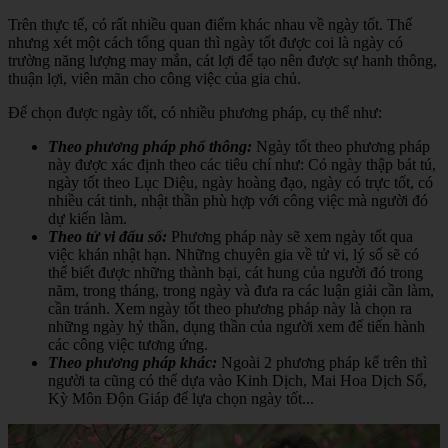
Trên thực tế, có rất nhiều quan điểm khác nhau về ngày tốt. Thế
nhưng xét một cách tổng quan thì ngày tốt được coi là ngày có
trường năng lượng may mắn, cát lợi để tạo nên được sự hanh thông,
thuận lợi, viên mãn cho công việc của gia chủ.
Để chọn được ngày tốt, có nhiều phương pháp, cụ thể như:
Theo phương pháp phổ thông:
Ngày tốt theo phương pháp
này được xác định theo các tiêu chí như: Có ngày thập bát tú,
ngày tốt theo Lục Diệu, ngày hoàng đạo, ngày có trực tốt, có
nhiều cát tinh, nhật thần phù hợp với công việc mà người đó
dự kiến làm.
Theo tử vi đẩu số:
Phương pháp này sẽ xem ngày tốt qua
việc khán nhật hạn. Những chuyên gia về tử vi, lý số sẽ có
thể biết được những thành bại, cát hung của người đó trong
năm, trong tháng, trong ngày và đưa ra các luận giải cần làm,
cần tránh. Xem ngày tốt theo phương pháp này là chọn ra
những ngày hỷ thần, dụng thần của người xem để tiến hành
các công việc tương ứng.
Theo phương pháp khác:
Ngoài 2 phương pháp kể trên thì
người ta cũng có thể dựa vào Kinh Dịch, Mai Hoa Dịch Số,
Kỳ Môn Độn Giáp để lựa chọn ngày tốt...