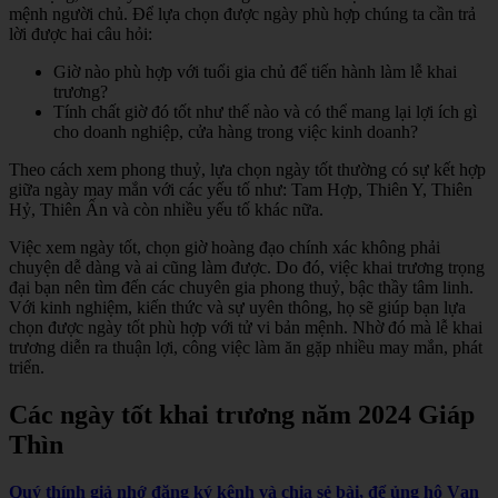
mệnh người chủ. Để lựa chọn được ngày phù hợp chúng ta cần trả
lời được hai câu hỏi:
Giờ nào phù hợp với tuổi gia chủ để tiến hành làm lễ khai
trương?
Tính chất giờ đó tốt như thế nào và có thể mang lại lợi ích gì
cho doanh nghiệp, cửa hàng trong việc kinh doanh?
Theo cách xem phong thuỷ, lựa chọn ngày tốt thường có sự kết hợp
giữa ngày may mắn với các yếu tố như: Tam Hợp, Thiên Y, Thiên
Hỷ, Thiên Ấn và còn nhiều yếu tố khác nữa.
Việc xem ngày tốt, chọn giờ hoàng đạo chính xác không phải
chuyện dễ dàng và ai cũng làm được. Do đó, việc khai trương trọng
đại bạn nên tìm đến các chuyên gia phong thuỷ, bậc thầy tâm linh.
Với kinh nghiệm, kiến thức và sự uyên thông, họ sẽ giúp bạn lựa
chọn được ngày tốt phù hợp với tử vi bản mệnh. Nhờ đó mà lễ khai
trương diễn ra thuận lợi, công việc làm ăn gặp nhiều may mắn, phát
triển.
Các ngày tốt khai trương năm 2024 Giáp
Thìn
Quý thính giả nhớ đăng ký kênh và chia sẻ bài, để ủng hộ Vạn