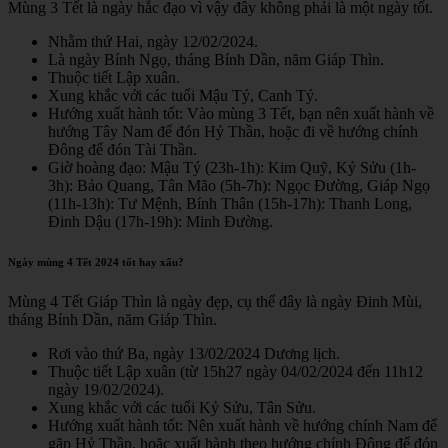
Mùng 3 Tết là ngày hắc đạo vì vậy đây không phải là một ngày tốt.
Nhằm thứ Hai, ngày 12/02/2024.
Là ngày Bính Ngọ, tháng Bính Dần, năm Giáp Thìn.
Thuộc tiết Lập xuân.
Xung khắc với các tuổi Mậu Tý, Canh Tý.
Hướng xuất hành tốt: Vào mùng 3 Tết, bạn nên xuất hành về
hướng Tây Nam để đón Hỷ Thần, hoặc đi về hướng chính
Đông để đón Tài Thần.
Giờ hoàng đạo: Mậu Tý (23h-1h): Kim Quỹ, Kỷ Sửu (1h-
3h): Bảo Quang, Tân Mão (5h-7h): Ngọc Đường, Giáp Ngọ
(11h-13h): Tư Mệnh, Bính Thân (15h-17h): Thanh Long,
Đinh Dậu (17h-19h): Minh Đường.
Ngày mùng 4 Tết 2024 tốt hay xấu?
Mùng 4 Tết Giáp Thìn là ngày đẹp, cụ thể đây là ngày Đinh Mùi,
tháng Bính Dần, năm Giáp Thìn.
Rơi vào thứ Ba, ngày 13/02/2024 Dương lịch.
Thuộc tiết Lập xuân (từ 15h27 ngày 04/02/2024 đến 11h12
ngày 19/02/2024).
Xung khắc với các tuổi Kỷ Sửu, Tân Sửu.
Hướng xuất hành tốt: Nên xuất hành về hướng chính Nam để
gặp Hỷ Thần, hoặc xuất hành theo hướng chính Đông để đón