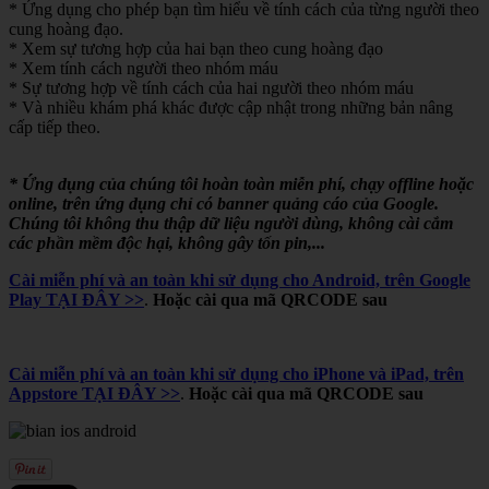
* Ứng dụng cho phép bạn tìm hiểu về tính cách của từng người theo
cung hoàng đạo.
* Xem sự tương hợp của hai bạn theo cung hoàng đạo
* Xem tính cách người theo nhóm máu
* Sự tương hợp về tính cách của hai người theo nhóm máu
* Và nhiều khám phá khác được cập nhật trong những bản nâng
cấp tiếp theo.
* Ứng dụng của chúng tôi hoàn toàn miễn phí, chạy offline hoặc
online, trên ứng dụng chỉ có banner quảng cáo của Google.
Chúng tôi không thu thập dữ liệu người dùng, không cài cắm
các phần mềm độc hại, không gây tốn pin,...
Cài miễn phí và an toàn khi sử dụng cho Android, trên Google
Play TẠI ĐÂY >>
.
Hoặc cài qua mã QRCODE sau
Cài miễn phí và an toàn khi sử dụng cho iPhone và iPad, trên
Appstore TẠI ĐÂY >>
.
Hoặc cài qua mã QRCODE sau