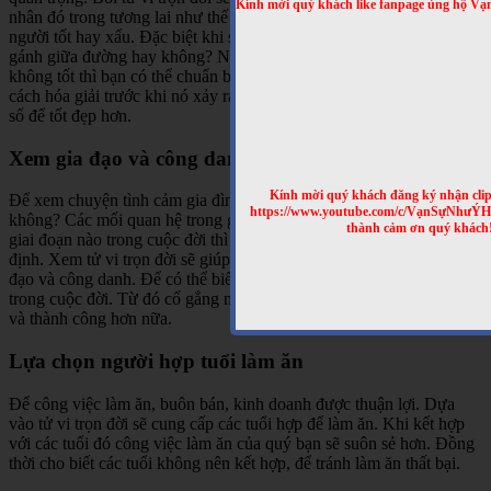
Kính mời quý khách like fanpage ủng hộ Vạn
nhân đó trong tương lai như thế nào? lận đận hay suôn sẻ, gặp được
người tốt hay xấu. Đặc biệt khi sinh vào tháng năm đó thì có đứt
gánh giữa đường hay không? Nếu các thông tin được cung cấp
không tốt thì bạn có thể chuẩn bị tư thế để đón nhận. Đồng thời tìm
cách hóa giải trước khi nó xảy ra, để giảm vận hạn xấu, cải tạo vận
số để tốt đẹp hơn.
Xem gia đạo và công danh
Kính mời quý khách đăng ký nhận cli
Để xem chuyện tình cảm gia đình của bạn hiện có hạnh phúc hay
https://www.youtube.com/c/VạnSựNhưÝ
không? Các mối quan hệ trong gia đình hiện có đang hòa hợp. Đến
thành cảm ơn quý khách
giai đoạn nào trong cuộc đời thì công việc bạn sẽ thăng tiến, ổn
định. Xem tử vi trọn đời sẽ giúp bạn có thêm các thông tin về gia
đạo và công danh. Để có thể biết được những năm tháng thăng trầm
trong cuộc đời. Từ đó cố gắng nỗ lực hơn để mọi thứ trở nên tốt đẹp
và thành công hơn nữa.
Lựa chọn người hợp tuổi làm ăn
Để công việc làm ăn, buôn bán, kinh doanh được thuận lợi. Dựa
vào tử vi trọn đời sẽ cung cấp các tuổi hợp để làm ăn. Khi kết hợp
với các tuổi đó công việc làm ăn của quý bạn sẽ suôn sẻ hơn. Đồng
thời cho biết các tuổi không nên kết hợp, để tránh làm ăn thất bại.