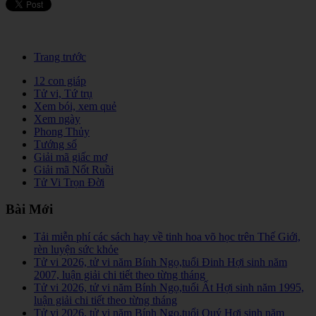
Trang trước
12 con giáp
Tử vi, Tứ trụ
Xem bói, xem quẻ
Xem ngày
Phong Thủy
Tướng số
Giải mã giấc mơ
Giải mã Nốt Ruồi
Tử Vi Trọn Đời
Bài Mới
Tải miễn phí các sách hay về tinh hoa võ học trên Thế Giới,
rèn luyện sức khỏe
Tử vi 2026, tử vi năm Bính Ngọ,tuổi Đinh Hợi sinh năm
2007, luận giải chi tiết theo từng tháng
Tử vi 2026, tử vi năm Bính Ngọ,tuổi Ất Hợi sinh năm 1995,
luận giải chi tiết theo từng tháng
Tử vi 2026, tử vi năm Bính Ngọ,tuổi Quý Hợi sinh năm