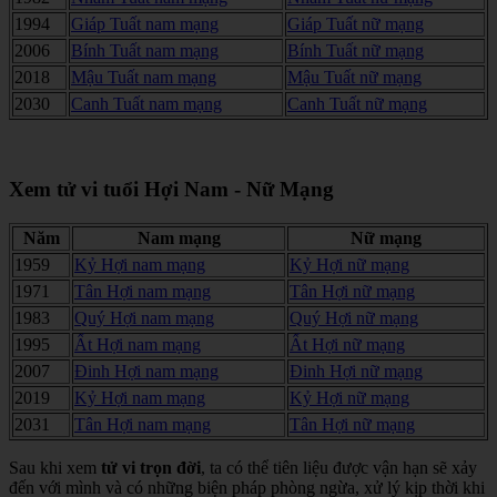
1994
Giáp Tuất nam mạng
Giáp Tuất nữ mạng
2006
Bính Tuất nam mạng
Bính Tuất nữ mạng
2018
Mậu Tuất nam mạng
Mậu Tuất nữ mạng
2030
Canh Tuất nam mạng
Canh Tuất nữ mạng
Xem tử vi tuổi Hợi Nam - Nữ Mạng
Năm
Nam mạng
Nữ mạng
1959
Kỷ Hợi nam mạng
Kỷ Hợi nữ mạng
1971
Tân Hợi nam mạng
Tân Hợi nữ mạng
1983
Quý Hợi nam mạng
Quý Hợi nữ mạng
1995
Ất Hợi nam mạng
Ất Hợi nữ mạng
2007
Đinh Hợi nam mạng
Đinh Hợi nữ mạng
2019
Kỷ Hợi nam mạng
Kỷ Hợi nữ mạng
2031
Tân Hợi nam mạng
Tân Hợi nữ mạng
Sau khi xem
tử vi trọn đời
, ta có thể tiên liệu được vận hạn sẽ xảy
đến với mình và có những biện pháp phòng ngừa, xử lý kịp thời khi