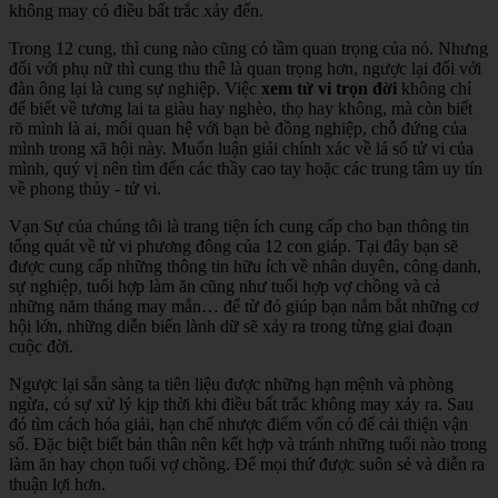
không may có điều bất trắc xảy đến.
Trong 12 cung, thì cung nào cũng có tầm quan trọng của nó. Nhưng
đối với phụ nữ thì cung thu thê là quan trọng hơn, ngược lại đối với
đàn ông lại là cung sự nghiệp. Việc
xem tử vi trọn đời
không chỉ
để biết về tương lai ta giàu hay nghèo, thọ hay không, mà còn biết
rõ mình là ai, mối quan hệ với bạn bè đồng nghiệp, chỗ đứng của
mình trong xã hội này. Muốn luận giải chính xác về lá số tử vi của
mình, quý vị nên tìm đến các thầy cao tay hoặc các trung tâm uy tín
về phong thủy - tử vi.
Vạn Sự của chúng tôi là trang tiện ích cung cấp cho bạn thông tin
tổng quát về tử vi phương đông của 12 con giáp. Tại đây bạn sẽ
được cung cấp những thông tin hữu ích về nhân duyên, công danh,
sự nghiệp, tuổi hợp làm ăn cũng như tuổi hợp vợ chồng và cả
những năm tháng may mắn… để từ đó giúp bạn nắm bắt những cơ
hội lớn, những diễn biến lành dữ sẽ xảy ra trong từng giai đoạn
cuộc đời.
Ngược lại sẵn sàng ta tiên liệu được những hạn mệnh và phòng
ngừa, có sự xử lý kịp thời khi điều bất trắc không may xảy ra. Sau
đó tìm cách hóa giải, hạn chế nhược điểm vốn có để cải thiện vận
số. Đặc biệt biết bản thân nên kết hợp và tránh những tuổi nào trong
làm ăn hay chọn tuổi vợ chồng. Để mọi thứ được suôn sẻ và diễn ra
thuận lợi hơn.