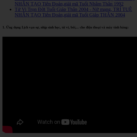
NHÂN TẠO Tiên Đoán,giải mã Tuổi Nhâm Thân 1992
Tử Vi Trọn Đời Tuổi Giáp Thân 2004 - Nữ mạng, TRÍ TUỆ
NHÂN TẠO Tiên Đoán,giải mã Tuổi Giáp THÂN 2004
1. Ứng dụng Lịch vạn sự, nhịp sinh học, tử vi, bói,... cho điện thoại và máy tính bảng: