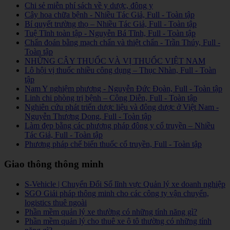
Chi sẻ miễn phí sách về y dược, đông y
Cây hoa chữa bệnh - Nhiều Tác Giả, Full - Toàn tập
Bí quyết trường thọ – Nhiều Tác Giả, Full - Toàn tập
Tuệ Tĩnh toàn tập - Nguyễn Bá Tĩnh, Full - Toàn tập
Chẩn đoán bằng mạch chẩn và thiệt chẩn - Trần Thúy, Full -
Toàn tập
NHỮNG CÂY THUỐC VÀ VỊ THUỐC VIỆT NAM
Lô hội vị thuốc nhiều công dụng – Thục Nhàn, Full - Toàn
tập
Nam Y nghiệm phương - Nguyễn Đức Đoàn, Full - Toàn tập
Linh chi phòng trị bệnh – Công Diễn, Full - Toàn tập
Nghiên cứu phát triển dược liệu và đông dược ở Việt Nam -
Nguyễn Thượng Dong, Full - Toàn tập
Làm đẹp bằng các phương pháp đông y cổ truyền – Nhiều
Tác Giả, Full - Toàn tập
Phương pháp chế biến thuốc cổ truyền, Full - Toàn tập
Giao thông thông minh
S-Vehicle | Chuyển Đổi Số lĩnh vực Quản lý xe doanh nghiệp
SGO Giải pháp thông minh cho các công ty vận chuyển,
logistics thuê ngoài
Phần mềm quản lý xe thường có những tính năng gì?
Phần mềm quản lý cho thuê xe ô tô thường có những tính