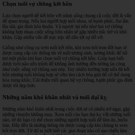
Chọn tuổi vợ chồng kết hôn
Lựa chọn người để kết hôn với mình sống chung cả cuộc đời là vấn
đề quan trọng. Nếu hai người hợp tuổi nhau, sẽ hạnh phúc, êm ấm
lâu dài, gia đình hòa thuận. Và ngược lại nếu như hai vợ chồng
không hợp nhau cuộc sống hôn nhân sẽ gặp nhiều trắc trở và khó
khăn. Gặp nhiều vấn đề trục trặc dễ dẫn tới sự đổ vỡ.
Giống như công cụ xem tuổi kết hôn, khi xem bói trọn đời bạn sẽ
được cung cấp các thông tin về tuổi tương sinh, tương khắc để hỗ
trợ một phần khi bạn chọn tuổi vợ chồng kết hôn. Giúp bạn biết
được tuổi nào nên tránh để không ảnh hưởng đến tương lai cũng
như cuộc sống vợ chồng sau này. Tuy nhiên trường hợp nếu đã kết
hôn nhưng tuổi không hợp sẽ sớm tìm cách hóa giải để có thể dung
hòa xung khắc. Cải thiện mối quan hệ vợ chồng, hạnh phúc gia đình
được tốt đẹp hơn.
Những năm khó khăn nhất và tuổi đại kỵ
Những năm khó khăn nhất trong cuộc đời sẽ có nhiều trở ngại, gặp
những chuyện không may. Xem tuổi của bạn đại kỵ với những tuổi
nào, từ đó bạn có thể chọn những người hợp tuổi để làm ăn, buôn
bán. Đây đều là những thông tin được cung cấp khi chúng ta xem
bói trọn đời. Từ đó ta mới biết các giai đoạn nào có sao chiếu làm