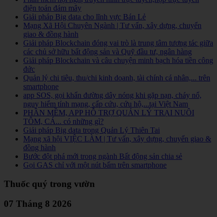
điện toán đám mây
Giải pháp Big data cho lĩnh vực Bán Lẻ
Mạng Xã Hội Chuyên Ngành | Tư vấn, xây dựng, chuyển
giao & đồng hành
Giải pháp Blockchain đóng vai trò là trung tâm tương tác giữa
các chủ sở hữu bất động sản và Quỹ đầu tư, ngân hàng
Giải pháp Blockchain và câu chuyện minh bạch hóa tiền công
đức
Quản lý chi tiêu, thu/chi kinh doanh, tài chính cá nhân,... trên
smartphone
app SOS, gọi khẩn đường dây nóng khi gặp nạn, cháy nổ,
nguy hiểm tính mạng, cấp cứu, cứu hộ,...tại Việt Nam
PHẦN MỀM, APP HỖ TRỢ QUẢN LÝ TRẠI NUÔI
TÔM, CÁ... có những gì?
Giải pháp Big data trong Quản Lý Thiên Tai
Mạng xã hội VIỆC LÀM | Tư vấn, xây dựng, chuyển giao &
đồng hành
Bước đột phá mới trong ngành Bất động sản chia sẻ
Gọi GAS chỉ với một nút bấm trên smartphone
Thuốc quý trong vườn
07 Tháng 8 2026