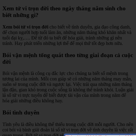
Xem tử vi trọn đời theo ngày tháng năm sinh cho
biết những gì?
Xem bói tử vi trọn đời
cho biết về tình duyên, gia đạo công danh,
để chọn người hợp tuổi làm ăn, những năm tháng khó khăn nhất và
tuổi đại kỵ,…. Để từ đó ta biết để hóa giải, tránh những gì nên
tránh. Hay phát triển những lợi thế để mọi thứ tốt đẹp hơn nữa.
Bói vận mệnh tổng quát theo từng giai đoạn cả cuộc
đời
Bói vận mệnh là công cụ đắc lực cho chúng ta biết số mệnh trong
tương lai của mình. Mỗi con giáp sẽ có những năm tháng may mắn,
suôn sẻ trong cuộc đời và ngược lại. Việc trải qua những năm tháng
lận đận, gian khó trong cuộc sống là không thể tránh khỏi. Luận giải
lá số tử vi trực tuyến để biết được tài vận của mình trong năm để
hóa giải những điều không hay.
Bói tình duyên
Tình yêu là điều không thể thiếu trong cuộc đời mỗi người. Cho nên
coi bói và bình giải đoán lá số tử vi trọn đời về tình duyên là việc rất
quan trọng. Bởi tử vi trọn đời sẽ cho biết đường tình duyên của cá