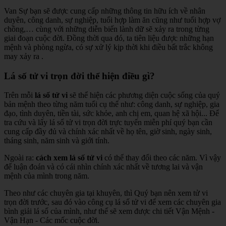
Van Sự bạn sẽ được cung cấp những thông tin hữu ích về nhân
duyên, công danh, sự nghiệp, tuổi hợp làm ăn cũng như tuổi hợp vợ
chồng,… cùng với những diễn biến lành dữ sẽ xảy ra trong từng
giai đoạn cuộc đời. Đồng thời qua đó, ta tiên liệu được những hạn
mệnh và phòng ngừa, có sự xử lý kịp thời khi điều bất trắc không
may xảy ra .
Lá số tử vi trọn đời thể hiện điều gì?
Trên mỗi
lá số tử vi
sẽ thể hiện các phương diện cuộc sống của quý
bản mệnh theo từng năm tuổi cụ thể như: công danh, sự nghiệp, gia
đạo, tình duyên, tiền tài, sức khỏe, anh chị em, quan hệ xã hội... Để
tra cứu và lấy lá số tử vi trọn đời trực tuyến miễn phí quý bạn cần
cung cấp đầy đủ và chính xác nhất về họ tên, giờ sinh, ngày sinh,
tháng sinh, năm sinh và giới tính.
Ngoài ra:
cách xem lá số tử vi
có thể thay đổi theo các năm. Vì vậy
để luận đoán và có cái nhìn chính xác nhất về tương lai và vận
mệnh của mình trong năm.
Theo như các chuyên gia tại khuyên, thì Quý bạn nên xem tử vi
trọn đời trước, sau đó vào công cụ lá số tử vi để xem các chuyên gia
bình giải lá số của mình, như thế sẽ xem được chi tiết Vận Mệnh -
Vận Hạn - Các mốc cuộc đời.