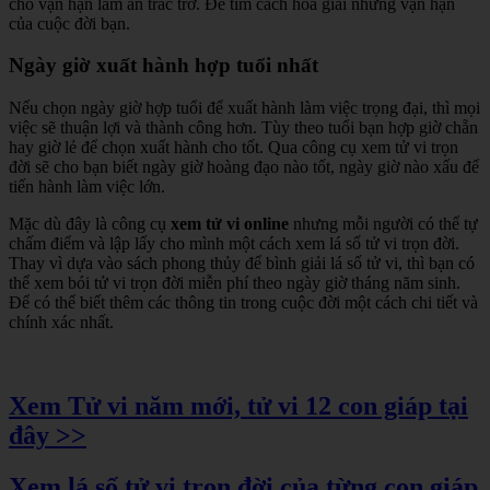
cho vận hạn làm ăn trắc trở. Để tìm cách hóa giải những vận hạn
của cuộc đời bạn.
Ngày giờ xuất hành hợp tuổi nhất
Nếu chọn ngày giờ hợp tuổi để xuất hành làm việc trọng đại, thì mọi
việc sẽ thuận lợi và thành công hơn. Tùy theo tuổi bạn hợp giờ chẵn
hay giờ lẻ để chọn xuất hành cho tốt. Qua công cụ xem tử vi trọn
đời sẽ cho bạn biết ngày giờ hoàng đạo nào tốt, ngày giờ nào xấu để
tiến hành làm việc lớn.
Mặc dù đây là công cụ
xem tử vi online
nhưng mỗi người có thể tự
chấm điểm và lập lấy cho mình một cách xem lá số tử vi trọn đời.
Thay vì dựa vào sách phong thủy để bình giải lá số tử vi, thì bạn có
thể xem bói tử vi trọn đời miễn phí theo ngày giờ tháng năm sinh.
Để có thể biết thêm các thông tin trong cuộc đời một cách chi tiết và
chính xác nhất.
Xem Tử vi năm mới, tử vi 12 con giáp tại
đây >>
Xem lá số tử vi trọn đời của từng con giáp