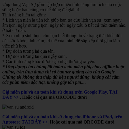
Ứng dụng Vạn Sự gồm tập hợp nhiều tính năng hữu ích cho cuộc
sống hoặc bạn cũng có thể dùng để giải trí...
Tính năng hiện tại gồm:
* Lịch vạn niên là tiện ích giúp bạn tra cứu lịch vạn sự, xem ngày
âm lịch, ngày dương lịch, ngày tốt, ngày xấu ở bất cứ thời điểm nào,
ở bất cứ đâu.
* Xem nhịp sinh học: cho bạn biết thông tin về trạng thái biến đổi
của sức khỏe, tình cảm, trí tuệ của mình để sắp xếp thời gian làm
việc phù hợp.
* Dự đoán tương lai qua tên.
* Dự đoán tương lai qua ngày sinh.
* Các tính năng khác được cập nhật thường xuyên.
* Ứng dụng của chúng tôi hoàn toàn miễn phí, chạy offline hoặc
online, trên ứng dụng chỉ có banner quảng cáo của Google.
Chúng tôi không thu thập dữ liệu người dùng, không cài cắm
các phần mềm độc hại, không gây tốn pin,...
Cài miễn phí và an toàn khi sử dụng trên Google Play, TẠI
ĐÂY >>
. Hoặc cài qua mã QRCODE dưới
Cài miễn phí và an toàn khi sử dụng cho iPhone và iPad, trên
Appstore TẠI ĐÂY >>
. Hoặc cài qua mã QRCODE dưới