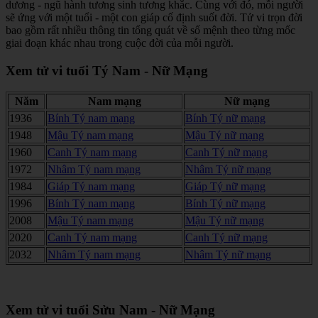
dương - ngũ hành tương sinh tương khắc. Cùng với đó, mỗi người
sẽ ứng với một tuổi - một con giáp cố định suốt đời. Tử vi trọn đời
bao gồm rất nhiều thông tin tổng quát về số mệnh theo từng mốc
giai đoạn khác nhau trong cuộc đời của mỗi người.
Xem tử vi tuổi Tý Nam - Nữ Mạng
Năm
Nam mạng
Nữ mạng
1936
Bính Tý nam mạng
Bính Tý nữ mạng
1948
Mậu Tý nam mạng
Mậu Tý nữ mạng
1960
Canh Tý nam mạng
Canh Tý nữ mạng
1972
Nhâm Tý nam mạng
Nhâm Tý nữ mạng
1984
Giáp Tý nam mạng
Giáp Tý nữ mạng
1996
Bính Tý nam mạng
Bính Tý nữ mạng
2008
Mậu Tý nam mạng
Mậu Tý nữ mạng
2020
Canh Tý nam mạng
Canh Tý nữ mạng
2032
Nhâm Tý nam mạng
Nhâm Tý nữ mạng
Xem tử vi tuổi Sửu Nam - Nữ Mạng