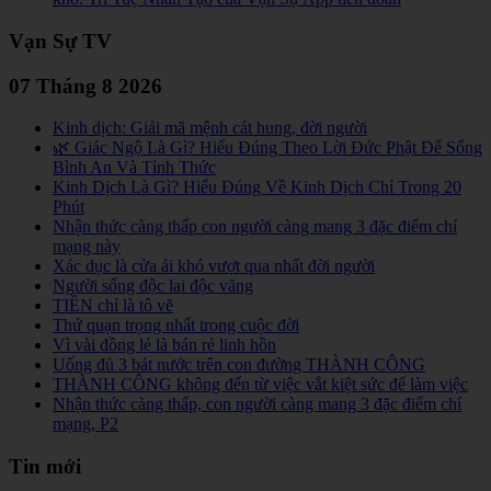
Vạn Sự TV
07 Tháng 8 2026
Kinh dịch: Giải mã mệnh cát hung, đời người
🌿 Giác Ngộ Là Gì? Hiểu Đúng Theo Lời Đức Phật Để Sống
Bình An Và Tỉnh Thức
Kinh Dịch Là Gì? Hiểu Đúng Về Kinh Dịch Chỉ Trong 20
Phút
Nhận thức càng thấp con người càng mang 3 đặc điểm chí
mạng này
Xác dục là cửa ải khó vượt qua nhất đời người
Người sống độc lai độc vãng
TIỀN chỉ là tô vẽ
Thứ quạn trọng nhất trong cuộc đời
Vì vài đồng lẻ là bán rẻ linh hồn
Uống đủ 3 bát nước trên con đường THÀNH CÔNG
THÀNH CÔNG không đến từ việc vắt kiệt sức để làm việc
Nhận thức càng thấp, con người càng mang 3 đặc điểm chí
mạng, P2
Tin mới