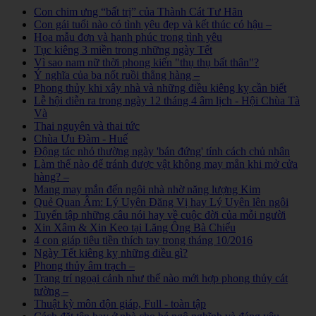
Con chim ưng “bất trị” của Thành Cát Tư Hãn
Con gái tuổi nào có tình yêu đẹp và kết thúc có hậu –
Hoa mẫu đơn và hạnh phúc trong tình yêu
Tục kiêng 3 miền trong những ngày Tết
Vì sao nam nữ thời phong kiến "thụ thụ bất thân"?
Ý nghĩa của ba nốt ruồi thẳng hàng –
Phong thủy khi xây nhà và những điều kiêng kỵ cần biết
Lễ hội diễn ra trong ngày 12 tháng 4 âm lịch - Hội Chùa Tà
Và
Thai nguyên và thai tức
Chùa Ưu Đàm - Huế
Động tác nhỏ thường ngày 'bán đứng' tính cách chủ nhân
Làm thế nào để tránh được vật không may mắn khi mở cửa
hàng? –
Mang may mắn đến ngôi nhà nhờ năng lượng Kim
Quẻ Quan Âm: Lý Uyên Đăng Vị hay Lý Uyên lên ngôi
Tuyển tập những câu nói hay về cuộc đời của mỗi người
Xin Xâm & Xin Keo tại Lăng Ông Bà Chiểu
4 con giáp tiêu tiền thích tay trong tháng 10/2016
Ngày Tết kiêng kỵ những điều gì?
Phong thủy âm trạch –
Trang trí ngoại cảnh như thế nào mới hợp phong thủy cát
tường –
Thuật kỳ môn độn giáp, Full - toàn tập