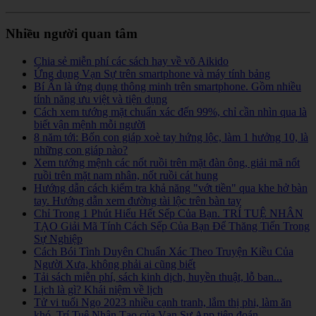
Nhiều người quan tâm
Chia sẻ miễn phí các sách hay về võ Aikido
Ứng dụng Vạn Sự trên smartphone và máy tính bảng
Bí Ẩn là ứng dụng thông minh trên smartphone. Gồm nhiều
tính năng ưu việt và tiện dụng
Cách xem tướng mặt chuẩn xác đến 99%, chỉ cần nhìn qua là
biết vận mệnh mỗi người
8 năm tới: Bốn con giáp xoè tay hứng lộc, làm 1 hưởng 10, là
những con giáp nào?
Xem tướng mệnh các nốt ruồi trên mặt đàn ông, giải mã nốt
ruồi trên mặt nam nhân, nốt ruồi cát hung
Hướng dẫn cách kiểm tra khả năng "vớt tiền" qua khe hở bàn
tay. Hướng dẫn xem đường tài lộc trên bàn tay
Chỉ Trong 1 Phút Hiểu Hết Sếp Của Bạn. TRÍ TUỆ NHÂN
TẠO Giải Mã Tính Cách Sếp Của Bạn Để Thăng Tiến Trong
Sự Nghiệp
Cách Bói Tình Duyên Chuẩn Xác Theo Truyện Kiều Của
Người Xưa, không phải ai cũng biết
Tải sách miễn phí, sách kinh dịch, huyền thuật, lỗ ban...
Lịch là gì? Khái niệm về lịch
Tử vi tuổi Ngọ 2023 nhiều cạnh tranh, lắm thị phi, làm ăn
khó. Trí Tuệ Nhân Tạo của Vạn Sự App tiên đoán