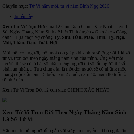
Chuyên mục:
Tử Vi năm mới, tử vi năm Bính Ngọ 2026
In bài này
Xem Tử Vi Trọn Đời
Của 12 Con Giáp Chính Xác Nhất Theo Lá
Số Ngày Tháng Năm Sinh để biết Tình duyên - Giao đạo - Công
danh - Lựa chọn vợ chồng
Tý, Sửu, Dần, Mão, Thìn, Tỵ, Ngọ,
Mùi, Thân, Dậu, Tuất, Hợi
.
Mỗi một con người, một một con giáp khi sinh ra sẽ ứng với 1
lá số
tử vi
, trọn đời theo ngày tháng năm sinh của mình. Ứng với mỗi
người, thì sẽ có lá bài số phận riêng, người thì số tốt, người thì số
phận an nhàn… Tựu chung lại là một đời người sẽ có những mốc
thang cuộc đời năm 15 tuổi, năm 25 tuổi, năm 40.. năm 80 tuổi rồi
sẽ như nào.
Xem Tử Vi Trọn Đời 12 con giáp CHÍNH XÁC NHẤT
Xem Tử Vi Trọn Đời Theo Ngày Tháng Năm Sinh
Lá Số Tử Vi
Vận mệnh mỗi người đều gắn với sự giao chuyển hài hòa giữa âm