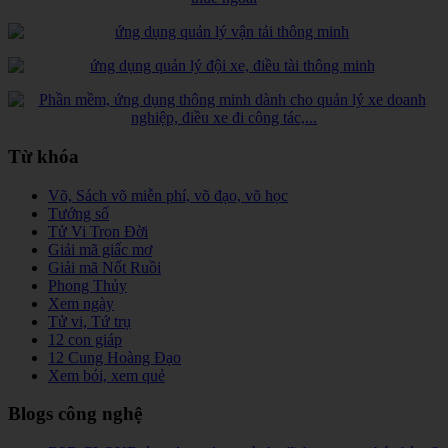
Từ khóa
Võ, Sách võ miễn phí, võ đạo, võ học
Tướng số
Tử Vi Trọn Đời
Giải mã giấc mơ
Giải mã Nốt Ruồi
Phong Thủy
Xem ngày
Tử vi, Tứ trụ
12 con giáp
12 Cung Hoàng Đạo
Xem bói, xem quẻ
Blogs công nghệ