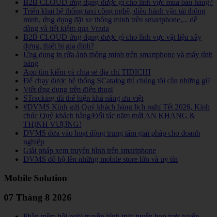
B2B CLOUD ứng dụng được gì cho lĩnh vực mua bán hàng?
Triển khai hệ thống taxi công nghệ, điều hành vận tải thông
minh, ứng dụng đặt xe thông minh trên smartphone,... dễ
dàng và tiết kiệm qua Vrada
B2B CLOUD ứng dụng được gì cho lĩnh vực vật liệu xây
dựng, thiết bị gia đình?
Ứng dụng in rửa ảnh thông minh trên smartphone và máy tính
bảng
App tìm kiếm và chia sẻ địa chỉ TIDICHI
Để chạy được hệ thống SCatalog thì chúng tôi cần những gì?
Viết ứng dụng trên điện thoại
STracking đã thể hiện khả năng ưu việt
#DVMS Kính gửi Quý khách hàng lịch nghỉ Tết 2026, Kính
chúc Quý khách hàng/Đối tác năm mới AN KHANG &
THỊNH VƯỢNG!
DVMS đưa vào hoạt động trung tâm giải pháp cho doanh
nghiệp
Giải pháp xem truyền hình trên smartphone
DVMS đổ bộ lên những mobile store lớn và uy tín
Mobile Solution
07 Tháng 8 2026
Phần mềm hội nghị truyền hình trực tuyến,họp trực tuyến