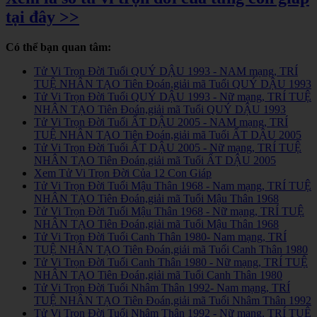
tại đây >>
Có thể bạn quan tâm:
Tử Vi Trọn Đời Tuổi QUÝ DẬU 1993 - NAM mạng, TRÍ
TUỆ NHÂN TẠO Tiên Đoán,giải mã Tuổi QUÝ DẬU 1993
Tử Vi Trọn Đời Tuổi QUÝ DẬU 1993 - Nữ mạng, TRÍ TUỆ
NHÂN TẠO Tiên Đoán,giải mã Tuổi QUÝ DẬU 1993
Tử Vi Trọn Đời Tuổi ẤT DẬU 2005 - NAM mạng, TRÍ
TUỆ NHÂN TẠO Tiên Đoán,giải mã Tuổi ẤT DẬU 2005
Tử Vi Trọn Đời Tuổi ẤT DẬU 2005 - Nữ mạng, TRÍ TUỆ
NHÂN TẠO Tiên Đoán,giải mã Tuổi ẤT DẬU 2005
Xem Tử Vi Trọn Đời Của 12 Con Giáp
Tử Vi Trọn Đời Tuổi Mậu Thân 1968 - Nam mạng, TRÍ TUỆ
NHÂN TẠO Tiên Đoán,giải mã Tuổi Mậu Thân 1968
Tử Vi Trọn Đời Tuổi Mậu Thân 1968 - Nữ mạng, TRÍ TUỆ
NHÂN TẠO Tiên Đoán,giải mã Tuổi Mậu Thân 1968
Tử Vi Trọn Đời Tuổi Canh Thân 1980- Nam mạng, TRÍ
TUỆ NHÂN TẠO Tiên Đoán,giải mã Tuổi Canh Thân 1980
Tử Vi Trọn Đời Tuổi Canh Thân 1980 - Nữ mạng, TRÍ TUỆ
NHÂN TẠO Tiên Đoán,giải mã Tuổi Canh Thân 1980
Tử Vi Trọn Đời Tuổi Nhâm Thân 1992- Nam mạng, TRÍ
TUỆ NHÂN TẠO Tiên Đoán,giải mã Tuổi Nhâm Thân 1992
Tử Vi Trọn Đời Tuổi Nhâm Thân 1992 - Nữ mạng, TRÍ TUỆ