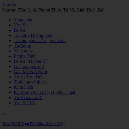
Vạn Sự
Vạn sự, Tâm Linh, Phong Thủy, Tử Vi, Kinh Dịch, Bói
Trang chủ
Vạn Sự
Bí Ẩn
12 Cung Hoàng Đạo
12 con giáp, Tử vi, Xem bói
Tướng số
Xem ngày
Phong Thủy
Bí Ẩn - Huyền Bí
Giải mã giấc mơ
Giải Mã Nốt Ruồi
Tử Vi Trọn Đời
Tinh hoa võ thuật
Kinh Dịch
Kỳ Môn Độn Giáp, Huyền Thuật
Tử Vi năm mới
Vạn Sự TV
Xem Tử Vi Trọn Đời Của 12 Con Giáp