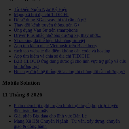
Từ Điển Ngôn Ngữ Ký Hiệu
Mạng xã hội địa chỉ TIDICHI
Để sử dụng SGateway thì tôi cần có gì?
Thay đổi kênh truyền thông trên G+
Ứng dụng Vạn Sự trên smartphone
Driver Plus nhắc nhở bảo dưỡng xe, thay nhớt...
STracking đã thể hiện khả năng ưu việt
App tìm kiếm nhạc Vietmusic trên Blackberry
cách tạo website địa điểm không cần code và hosting
App tìm kiếm và chia sẻ địa chỉ TIDICHI
B2B CLOUD ứng dụng được gì cho lĩnh vực trợ giúp và cứu
hộ đường bộ?
Để chạy được hệ thống SCatalog thì chúng tôi cần những gì?
Mobile Solution
11 Tháng 8 2026
Phần mềm hội nghị truyền hình trực tuyến,họp trực tuyến
điện toán đám mây
Giải pháp Big data cho lĩnh vực Bán Lẻ
Mạng Xã Hội Chuyên Ngành | Tư vấn, xây dựng, chuyển
giao & đồng hành