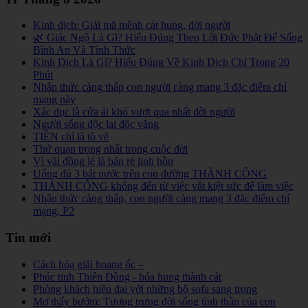
Kinh dịch: Giải mã mệnh cát hung, đời người
🌿 Giác Ngộ Là Gì? Hiểu Đúng Theo Lời Đức Phật Để Sống
Bình An Và Tỉnh Thức
Kinh Dịch Là Gì? Hiểu Đúng Về Kinh Dịch Chỉ Trong 20
Phút
Nhận thức càng thấp con người càng mang 3 đặc điểm chí
mạng này
Xác dục là cửa ải khó vượt qua nhất đời người
Người sống độc lai độc vãng
TIỀN chỉ là tô vẽ
Thứ quạn trọng nhất trong cuộc đời
Vì vài đồng lẻ là bán rẻ linh hồn
Uống đủ 3 bát nước trên con đường THÀNH CÔNG
THÀNH CÔNG không đến từ việc vắt kiệt sức để làm việc
Nhận thức càng thấp, con người càng mang 3 đặc điểm chí
mạng, P2
Tin mới
Cách hóa giải hoang ốc –
Phúc tinh Thiên Đồng - hóa hung thành cát
Phòng khách hiện đại với những bộ sofa sang trọng
Mơ thấy bướm: Tượng trưng đời sống tình thần của con