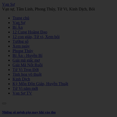
Vạn Sự
Vạn sự, Tâm Linh, Phong Thủy, Tử Vi, Kinh Dịch, Bói
Trang chủ
Vạn Sự
Bí Ẩn
12 Cung Hoàng Đạo
12 con giáp, Tử vi, Xem bói
Tướng số
Xem ngày
Phong Thủy
Bí Ẩn - Huyền Bí
Giải mã giấc mơ
Giải Mã Nốt Ruồi
Tử Vi Trọn Đời
Tinh hoa võ thuật
Kinh Dịch
Kỳ Môn Độn Giáp, Huyền Thuật
Tử Vi năm mới
Vạn Sự TV
Những số mệnh gặp may khi vào thu