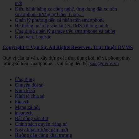
mới
Điều hành hãng xe công nghệ, ứng dụng đặt xe trên
smartphone tương tự Uber, Grab,...
Quản lý phương tiện cá nhân trên smartphone
Hệ thống quản lý vận tải ( S-TMS ) thông minh
Ứng dụng quản lý garage trên smartphone và tablet
Giao vận, Logistic
Copyright © Vạn Sự. All Rights Reserved.
Trực thuộc DVMS
Quý vị cần tư vấn, xây dựng các ứng dụng bói, tử vi, phong thủy,
tướng số trên smartphone... vui lòng liên hệ:
sale@dvms.vn
Joomla! 3 Templates
Ứng dụng
Chuyển đổi số
Kinh tế số
Kinh tế chia sẻ
Fintech
Mạng xã hội
insurtech
Bất động sản 4.0
Chính sách quyền riêng tư
Ngày khai trương năm mới
Hướng dẫn cúng khai trương