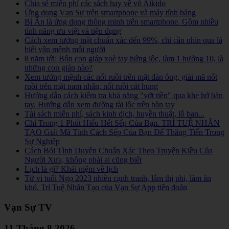
Chia sẻ miễn phí các sách hay về võ Aikido
Ứng dụng Vạn Sự trên smartphone và máy tính bảng
Bí Ẩn là ứng dụng thông minh trên smartphone. Gồm nhiều
tính năng ưu việt và tiện dụng
Cách xem tướng mặt chuẩn xác đến 99%, chỉ cần nhìn qua là
biết vận mệnh mỗi người
8 năm tới: Bốn con giáp xoè tay hứng lộc, làm 1 hưởng 10, là
những con giáp nào?
Xem tướng mệnh các nốt ruồi trên mặt đàn ông, giải mã nốt
ruồi trên mặt nam nhân, nốt ruồi cát hung
Hướng dẫn cách kiểm tra khả năng "vớt tiền" qua khe hở bàn
tay. Hướng dẫn xem đường tài lộc trên bàn tay
Tải sách miễn phí, sách kinh dịch, huyền thuật, lỗ ban...
Chỉ Trong 1 Phút Hiểu Hết Sếp Của Bạn. TRÍ TUỆ NHÂN
TẠO Giải Mã Tính Cách Sếp Của Bạn Để Thăng Tiến Trong
Sự Nghiệp
Cách Bói Tình Duyên Chuẩn Xác Theo Truyện Kiều Của
Người Xưa, không phải ai cũng biết
Lịch là gì? Khái niệm về lịch
Tử vi tuổi Ngọ 2023 nhiều cạnh tranh, lắm thị phi, làm ăn
khó. Trí Tuệ Nhân Tạo của Vạn Sự App tiên đoán
Vạn Sự TV
11 Tháng 8 2026