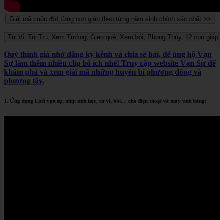
Quý thính giả nhớ đăng ký kênh và chia sẻ bài, để ủng hộ Vạn
Sự làm thêm nhiều clip bổ ích nhé! Truy cập website Vạn Sự để
khám phá và xem giải mã những huyền bí phương đông và
phương tây.
1. Ứng dụng Lịch vạn sự, nhịp sinh học, tử vi, bói,... cho điện thoại và máy tính bảng: