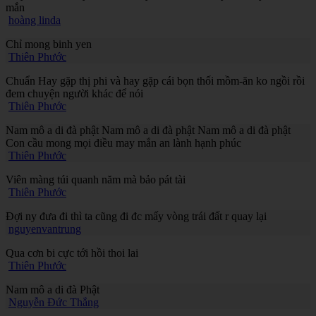
mắn
hoàng linda
Chỉ mong binh yen
Thiên Phước
Chuẩn Hay gặp thị phi và hay gặp cái bọn thối mồm-ăn ko ngồi rồi
đem chuyện người khác để nói
Thiên Phước
Nam mô a di đà phật Nam mô a di đà phật Nam mô a di đà phật
Con cầu mong mọi điều may mắn an lành hạnh phúc
Thiên Phước
Viên màng túi quanh năm mà bảo pát tài
Thiên Phước
Đợi ny đưa đi thì ta cũng đi đc mấy vòng trái đất r quay lại
nguyenvantrung
Qua cơn bi cực tới hồi thoi lai
Thiên Phước
Nam mô a di đà Phật
Nguyễn Đức Thắng