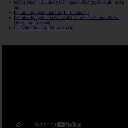
Khâm Thiên Tứ Hóa Sơ Cấp của Chiến Nguyễn, Full - Toàn
tập
Kỳ môn độn giáp toàn thư, Full - toàn tập
Kỳ môn độn giáp của Đàm Liên, Tìm hiểu văn hóa Phương
Đông, Full - toàn tập
Lạc Việt độn toán, Full - toàn tập