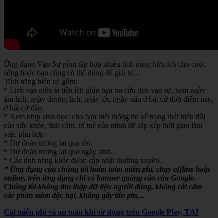
Ứng dụng Vạn Sự gồm tập hợp nhiều tính năng hữu ích cho cuộc
sống hoặc bạn cũng có thể dùng để giải trí...
Tính năng hiện tại gồm:
* Lịch vạn niên là tiện ích giúp bạn tra cứu lịch vạn sự, xem ngày
âm lịch, ngày dương lịch, ngày tốt, ngày xấu ở bất cứ thời điểm nào,
ở bất cứ đâu.
* Xem nhịp sinh học: cho bạn biết thông tin về trạng thái biến đổi
của sức khỏe, tình cảm, trí tuệ của mình để sắp xếp thời gian làm
việc phù hợp.
* Dự đoán tương lai qua tên.
* Dự đoán tương lai qua ngày sinh.
* Các tính năng khác được cập nhật thường xuyên.
* Ứng dụng của chúng tôi hoàn toàn miễn phí, chạy offline hoặc
online, trên ứng dụng chỉ có banner quảng cáo của Google.
Chúng tôi không thu thập dữ liệu người dùng, không cài cắm
các phần mềm độc hại, không gây tốn pin,...
Cài miễn phí và an toàn khi sử dụng trên Google Play, TẠI