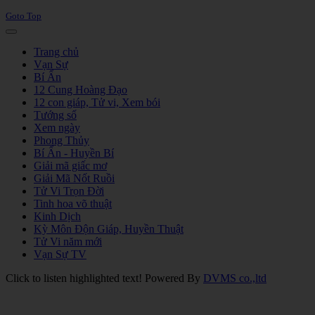
Goto Top
Trang chủ
Vạn Sự
Bí Ẩn
12 Cung Hoàng Đạo
12 con giáp, Tử vi, Xem bói
Tướng số
Xem ngày
Phong Thủy
Bí Ẩn - Huyền Bí
Giải mã giấc mơ
Giải Mã Nốt Ruồi
Tử Vi Trọn Đời
Tinh hoa võ thuật
Kinh Dịch
Kỳ Môn Độn Giáp, Huyền Thuật
Tử Vi năm mới
Vạn Sự TV
Click to listen highlighted text!
Powered By
DVMS co.,ltd