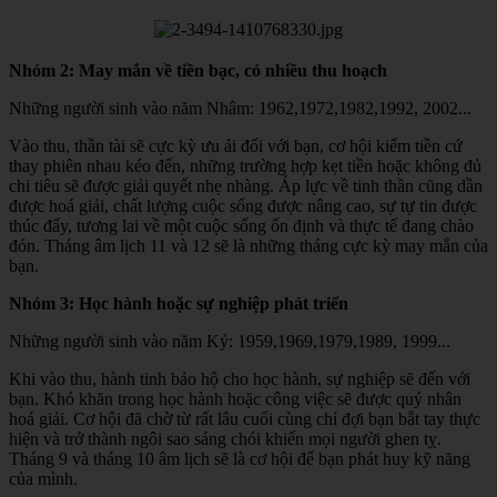
Nhóm 2: May mắn về tiền bạc, có nhiều thu hoạch
Những người sinh vào năm Nhâm: 1962,1972,1982,1992, 2002...
Vào thu, thần tài sẽ cực kỳ ưu ái đối với bạn, cơ hội kiếm tiền cứ
thay phiên nhau kéo đến, những trường hợp kẹt tiền hoặc không đủ
chi tiêu sẽ được giải quyết nhẹ nhàng. Áp lực về tinh thần cũng dần
được hoá giải, chất lượng cuộc sống được nâng cao, sự tự tin được
thúc đẩy, tương lai về một cuộc sống ổn định và thực tế đang chào
đón. Tháng âm lịch 11 và 12 sẽ là những tháng cực kỳ may mắn của
bạn.
Nhóm 3: Học hành hoặc sự nghiệp phát triển
Những người sinh vào năm Kỷ: 1959,1969,1979,1989, 1999...
Khi vào thu, hành tinh bảo hộ cho học hành, sự nghiệp sẽ đến với
bạn. Khó khăn trong học hành hoặc công việc sẽ được quý nhân
hoá giải. Cơ hội đã chờ từ rất lâu cuối cùng chỉ đợi bạn bắt tay thực
hiện và trở thành ngôi sao sáng chói khiến mọi người ghen tỵ.
Tháng 9 và tháng 10 âm lịch sẽ là cơ hội để bạn phát huy kỹ năng
của mình.