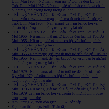
Đinh Mùi 1967 - Nữ mạng, giải mã từ tuổi trẻ đến lúc già
Tuổi Đinh Mùi 1967 - Nữ mạng, để nắm bắt cơ hội và chuẩn
bị những tình huống trong tương lai nhé
TRÍ TUỆ NHÂN TẠO Tiên Đoán Tử Vi Trọn Đời Tuổi
Đinh Mùi 1967 - Nam mạng, giải mã từ tuổi trẻ đến lúc già
Tuổi Đinh Mùi 1967 - Nam mạng, để nắm bắt cơ hội và
chuẩn bị những tình huống trong tương lai nhé
TRÍ TUỆ NHÂN TẠO Tiên Đoán Tử Vi Trọn Đời Tuổi Ất
Mùi 1955 - Nữ mạng, giải mã từ tuổi trẻ đến lúc già Tuổi Ất
Mùi 1955 - Nữ mạng, để nắm bắt cơ hội và chuẩn bị những
tình huống trong tương lai nhé
TRÍ TUỆ NHÂN TẠO Tiên Đoán Tử Vi Trọn Đời Tuổi Ất
Mùi 1955 - Nam mạng, giải mã từ tuổi trẻ đến lúc già Tuổi Ất
Mùi 1955 - Nam mạng, để nắm bắt cơ hội và chuẩn bị những
tình huống trong tương lai nhé
TRÍ TUỆ NHÂN TẠO Tiên Đoán Tử Vi Trọn Đời Tuổi Kỷ
Mùi 1979 - Nam mạng, giải mã từ tuổi trẻ đến lúc già Tuổi
Kỷ Mùi 1979, để nắm bắt cơ hội và chuẩn bị những tình
huống trong tương lai nhé
TRÍ TUỆ NHÂN TẠO Tiên Đoán Tử Vi Trọn Đời Tuổi Kỷ
Mùi 1979 - Nữ mạng, giải mã từ tuổi trẻ đến lúc già Tuổi Kỷ
Mùi 1979, để nắm bắt cơ hội và chuẩn bị những tình huống
trong tương lai nhé
Âm Dương kỳ môn độn giáp, Full - Toàn tập
Độn toán thần diệu, Full - Toàn tập