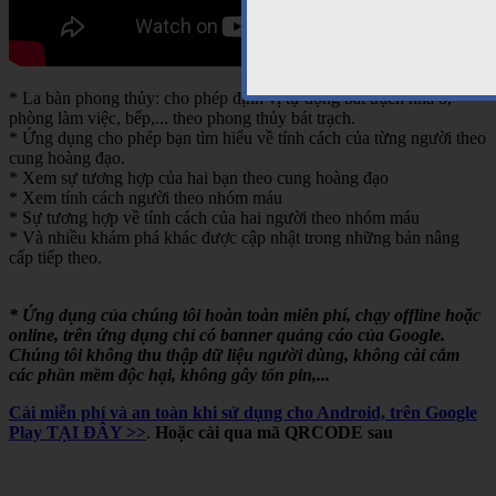
* La bàn phong thủy: cho phép định vị tự động bát trạch nhà ở,
phòng làm việc, bếp,... theo phong thủy bát trạch.
* Ứng dụng cho phép bạn tìm hiểu về tính cách của từng người theo
cung hoàng đạo.
* Xem sự tương hợp của hai bạn theo cung hoàng đạo
* Xem tính cách người theo nhóm máu
* Sự tương hợp về tính cách của hai người theo nhóm máu
* Và nhiều khám phá khác được cập nhật trong những bản nâng
cấp tiếp theo.
* Ứng dụng của chúng tôi hoàn toàn miễn phí, chạy offline hoặc
online, trên ứng dụng chỉ có banner quảng cáo của Google.
Chúng tôi không thu thập dữ liệu người dùng, không cài cắm
các phần mềm độc hại, không gây tốn pin,...
Cài miễn phí và an toàn khi sử dụng cho Android, trên Google
Play TẠI ĐÂY >>
.
Hoặc cài qua mã QRCODE sau