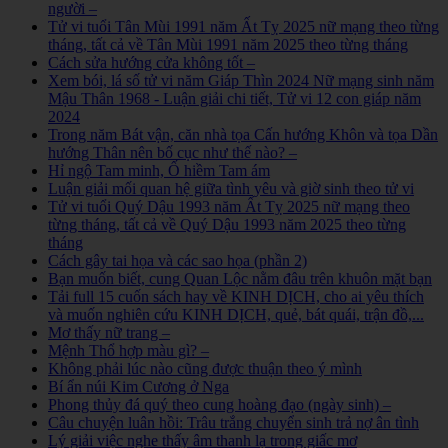
người –
Tử vi tuổi Tân Mùi 1991 năm Ất Tỵ 2025 nữ mạng theo từng
tháng, tất cả về Tân Mùi 1991 năm 2025 theo từng tháng
Cách sửa hướng cửa không tốt –
Xem bói, lá số tử vi năm Giáp Thìn 2024 Nữ mạng sinh năm
Mậu Thân 1968 - Luận giải chi tiết, Tử vi 12 con giáp năm
2024
Trong năm Bát vận, căn nhà tọa Cấn hướng Khôn và tọa Dần
hướng Thân nên bố cục như thế nào? –
Hỉ ngộ Tam minh, Ố hiềm Tam ám
Luận giải mối quan hệ giữa tình yêu và giờ sinh theo tử vi
Tử vi tuổi Quý Dậu 1993 năm Ất Tỵ 2025 nữ mạng theo
từng tháng, tất cả về Quý Dậu 1993 năm 2025 theo từng
tháng
Cách gây tai họa và các sao họa (phần 2)
Bạn muốn biết, cung Quan Lộc nằm đâu trên khuôn mặt bạn
Tải full 15 cuốn sách hay về KINH DỊCH, cho ai yêu thích
và muốn nghiên cứu KINH DỊCH, quẻ, bát quái, trận đồ,...
Mơ thấy nữ trang –
Mệnh Thổ hợp màu gì? –
Không phải lúc nào cũng được thuận theo ý mình
Bí ẩn núi Kim Cương ở Nga
Phong thủy đá quý theo cung hoàng đạo (ngày sinh) –
Câu chuyện luân hồi: Trâu trắng chuyển sinh trả nợ ân tình
Lý giải việc nghe thấy âm thanh lạ trong giấc mơ