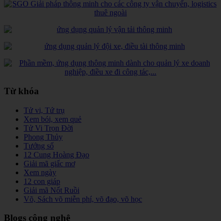
Từ khóa
Tử vi, Tứ trụ
Xem bói, xem quẻ
Tử Vi Trọn Đời
Phong Thủy
Tướng số
12 Cung Hoàng Đạo
Giải mã giấc mơ
Xem ngày
12 con giáp
Giải mã Nốt Ruồi
Võ, Sách võ miễn phí, võ đạo, võ học
Blogs công nghệ