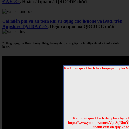
ĐÂY >>
. Hoặc cài qua mã QRCODE dưới
Cài miễn phí và an toàn khi sử dụng cho iPhone và iPad, trên
Appstore TẠI ĐÂY >>
. Hoặc cài qua mã QRCODE dưới
2. Ứng dụng La Bàn Phong Thủy, hoàng đạo, con giáp... cho điện thoại và máy tính
bảng.
Kính mời quý khách like fanpage ủng hộ V
Kính mời quý khách đăng ký nhận cl
https://www.youtube.com/c/VạnSựNhư
thành cảm ơn quý khác