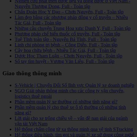
Nghiên cứu phát triển dược liệu và đông dược ở Việt Nam -
Nguyễn Thượng Dong, Full - Toàn tập
Chẩn Đoán Học Y Đạo – Chơn Nguyên, Full - Toàn tập
Làm đẹp bằng các phương pháp đông y cổ truyền – Nhiều
Tác Giả, Full - Toàn tập
Những câu chuyện Trung Hoa xưa: Danh Y, Full - Toàn tập
Phương pháp chế biến thuốc cổ truyền, Full - Toàn tập
Tuệ Tĩnh toàn tập - Nguyễn Bá Tĩnh, Full - Toàn tập
Linh chi phòng trị bệnh – Công Diễn, Full - Toàn tập
Cây hoa chữa bệnh - Nhiều Tác Giả, Full - Toàn tập
Dược Học Tham Luận – Chơn Nguyễn, Full - Toàn tập
Sổ tay tìm huyệt - Vương Văn Liêu, Full - Toàn tập
Giao thông thông minh
S-Vehicle | Chuyển Đổi Số lĩnh vực Quản lý xe doanh nghiệp
SGO Giải pháp thông minh cho các công ty vận chuyển,
logistics thuê ngoài
Phần mềm quản lý xe thường có những tính năng gì?
Phần mềm quản lý cho thuê xe ô tô thường có những tính
năng gì?
Lời giải cho xe trống chiều về – vấn đề nan giải của ngành
vận tải Việt Nam
Hệ thống chấm công từ xa thông minh qua vệ tinh STracking
Hệ thống điều hành, tìm gọi và quản lý xe sử dụng công nghệ