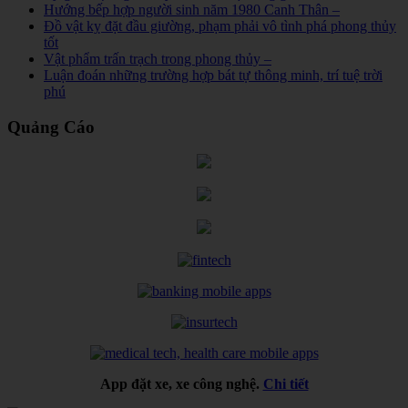
Hướng bếp hợp người sinh năm 1980 Canh Thân –
Đồ vật kỵ đặt đầu giường, phạm phải vô tình phá phong thủy
tốt
Vật phẩm trấn trạch trong phong thủy –
Luận đoán những trường hợp bát tự thông minh, trí tuệ trời
phú
Quảng Cáo
App đặt xe, xe công nghệ.
Chi tiết