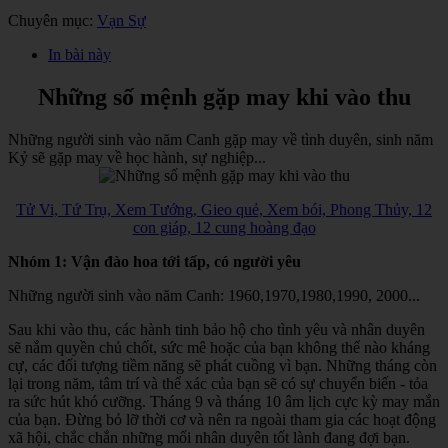
Chuyên mục:
Vạn Sự
In bài này
Những số mệnh gặp may khi vào thu
Những người sinh vào năm Canh gặp may về tình duyên, sinh năm
Kỷ sẽ gặp may về học hành, sự nghiệp...
Tử Vi, Tứ Trụ, Xem Tướng, Gieo quẻ, Xem bói, Phong Thủy, 12
con giáp, 12 cung hoàng đạo
Nhóm 1: Vận đào hoa tới tấp, có người yêu
Những người sinh vào năm Canh: 1960,1970,1980,1990, 2000...
Sau khi vào thu, các hành tinh bảo hộ cho tình yêu và nhân duyên
sẽ nắm quyền chủ chốt, sức mê hoặc của bạn không thể nào kháng
cự, các đối tượng tiềm năng sẽ phát cuồng vì bạn. Những tháng còn
lại trong năm, tâm trí và thể xác của bạn sẽ có sự chuyển biến - tỏa
ra sức hút khó cưỡng. Tháng 9 và tháng 10 âm lịch cực kỳ may mắn
của bạn. Đừng bỏ lỡ thời cơ và nên ra ngoài tham gia các hoạt động
xã hội, chắc chắn những mối nhân duyên tốt lành đang đợi bạn.