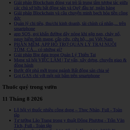
Giải pháp Blockchain đóng vai trò là trung tâm tương tác giữa
các chủ sở hữu bất động sản và Quỹ đầu tư, ngân hàng
Giải pháp Blockchain và câu chuyện minh bạch hóa tiền công
đức
Quản lý chi tiêu, thu/chi kinh doanh, tài chính cá nhân,... trên
smartphone
app SOS, gọi khẩn đường dây nóng khi gặp nạn, cháy nổ,
nguy hiểm tính mạng, cấp cứu, cứu hộ,...tại Việt Nam
PHẦN MỀM, APP HỖ TRỢ QUẢN LÝ TRẠI NUÔI
TÔM, CÁ... có những gì?
Giải pháp Big data trong Quản Lý Thiên Tai
Mạng xã hội VIỆC LÀM | Tư vấn, xây dựng, chuyển giao &
đồng hành
Bước đột phá mới trong ngành Bất động sản chia sẻ
Gọi GAS chỉ với một nút bấm trên smartphone
Thuốc quý trong vườn
11 Tháng 8 2026
Lô hội vị thuốc nhiều công dụng – Thục Nhàn, Full - Toàn
tập
Tư tưởng Lão Trang trong y thuật Đông Phương - Trần Văn
Tích, Full - Toàn tập