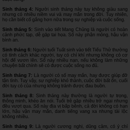
Sinh tháng 4:
Người sinh tháng này tuy không giàu sang
nhưng có nhiều niềm vui và may mắn trong đời. Tuy nhiên,
họ cần biết cố gắng hơn nữa trong sự nghiệp và cuộc sống.
Sinh tháng 5:
Sinh vào tiết Mang Chủng là người có hoàn
cảnh phức tạp, dễ gặp tai họa. Số này phận mỏng, hậu vận
bình an.
Sinh tháng 6:
Người tuổi Tuất sinh vào tiết Tiểu Thử thường
có tính cách khác người, tuy có chí khí nhưng không có cơ
hội để vươn lên. Số này nhiều nạn, nếu không làm những
chuyện bất chính sẽ có được cuộc sống no đủ.
Sinh tháng 7:
Là người có số may mắn, hay được giúp đỡ
tận tình. Tuy vậy, sự nghiệp khó thành, cuộc đời bất ổn, cuối
đời tuy có của nhưng không tránh được đau buồn.
Sinh tháng 8:
Sinh tháng này thường là người tự trọng,
thông minh, khéo ăn nói. Tuổi trẻ gặp nhiều trở ngại nhưng
đều vượt qua. Số này địa vị bấp bênh, cả đời không có hạn
lớn, hậu vận may mắn, danh tiếng vang xa nhưng tài lộc
không nhiều.
Sinh tháng 9:
Là người cương nghị, dũng cảm, có ý chí