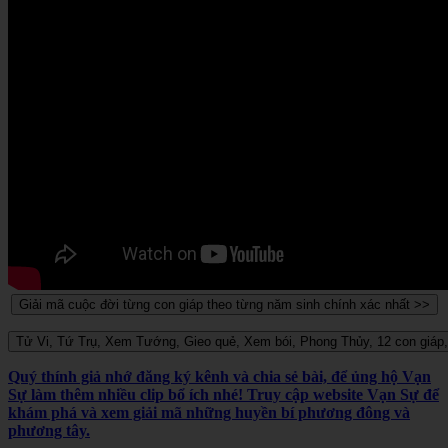
Quý thính giả nhớ đăng ký kênh và chia sẻ bài, để ủng hộ Vạn
Sự làm thêm nhiều clip bổ ích nhé! Truy cập website Vạn Sự để
khám phá và xem giải mã những huyền bí phương đông và
phương tây.