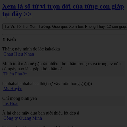
Xem lá số tử vi trọn đời của từng con giáp
tại đây >>
Ý Kiến
Tháng này mình dc lộc kakakka
Chau Hieu Nhan
Mình tuổi mão nè gặp rất nhiều khó khăn trong cs và trong cv nè k
có ngày nào là k gặp khó khăn cả
Thiên Phước
hâhhahahahhahahaa thiệt sự vậy luôn hong :)))))))
Ms Huyền
Chỉ mong binh yen
ms Hoai
À há chắc mấy đứa bạn giới thiệu lót dép á
Công ty Quang Minh