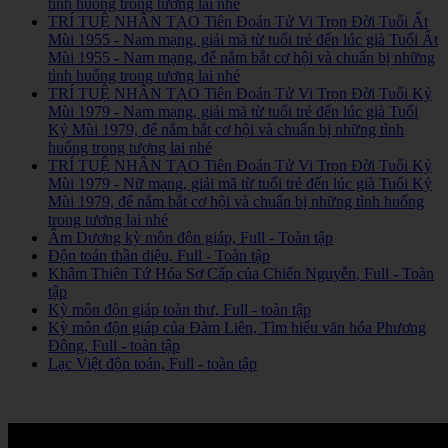
tình huống trong tương lai nhé
TRÍ TUỆ NHÂN TẠO Tiên Đoán Tử Vi Trọn Đời Tuổi Ất
Mùi 1955 - Nam mạng, giải mã từ tuổi trẻ đến lúc già Tuổi Ất
Mùi 1955 - Nam mạng, để nắm bắt cơ hội và chuẩn bị những
tình huống trong tương lai nhé
TRÍ TUỆ NHÂN TẠO Tiên Đoán Tử Vi Trọn Đời Tuổi Kỷ
Mùi 1979 - Nam mạng, giải mã từ tuổi trẻ đến lúc già Tuổi
Kỷ Mùi 1979, để nắm bắt cơ hội và chuẩn bị những tình
huống trong tương lai nhé
TRÍ TUỆ NHÂN TẠO Tiên Đoán Tử Vi Trọn Đời Tuổi Kỷ
Mùi 1979 - Nữ mạng, giải mã từ tuổi trẻ đến lúc già Tuổi Kỷ
Mùi 1979, để nắm bắt cơ hội và chuẩn bị những tình huống
trong tương lai nhé
Âm Dương kỳ môn độn giáp, Full - Toàn tập
Độn toán thần diệu, Full - Toàn tập
Khâm Thiên Tứ Hóa Sơ Cấp của Chiến Nguyễn, Full - Toàn
tập
Kỳ môn độn giáp toàn thư, Full - toàn tập
Kỳ môn độn giáp của Đàm Liên, Tìm hiểu văn hóa Phương
Đông, Full - toàn tập
Lạc Việt độn toán, Full - toàn tập