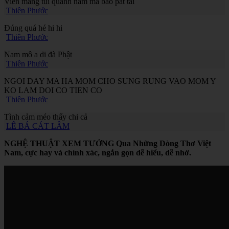
Viên màng túi quanh năm mà bảo pát tài
Thiên Phước
Đúng quá hé hi hi
Thiên Phước
Nam mô a di đà Phật
Thiên Phước
NGOI DAY MA HA MOM CHO SUNG RUNG VAO MOM Y
KO LAM DOI CO TIEN CO
Thiên Phước
Tình cảm méo thấy chi cả
LÊ BÁ CÁT LÂM
NGHỆ THUẬT XEM TƯỚNG Qua Những Dòng Thơ Việt
Nam, cực hay và chính xác, ngắn gọn dễ hiểu, dễ nhớ.