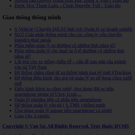
Những câu chuyện Trung Hoa xưa: Danh Y, Full - Toàn tập
Dược Học Tham Luận – Chơn Nguyễn, Full - Toàn tập
Giao thông thông minh
S-Vehicle | Chuyển Đổi Số lĩnh vực Quản lý xe doanh nghiệp
SGO Giải pháp thông minh cho các công ty vận chuyển,
logistics thuê ngoài
Phần mềm quản lý xe thường có những tính năng gì?
Phần mềm quản lý cho thuê xe ô tô thường có những tính
năng gì?
Lời giải cho xe trống chiều về – vấn đề nan giải của ngành
vận tải Việt Nam
Hệ thống chấm công từ xa thông minh qua vệ tinh STracking
Hệ thống điều hành, tìm gọi và quản lý xe sử dụng công nghệ
mới
Điều hành hãng xe công nghệ, ứng dụng đặt xe trên
smartphone tương tự Uber, Grab,...
Quản lý phương tiện cá nhân trên smartphone
Hệ thống quản lý vận tải ( S-TMS ) thông minh
Ứng dụng quản lý garage trên smartphone và tablet
Giao vận, Logistic
Copyright © Vạn Sự. All Rights Reserved.
Trực thuộc DVMS