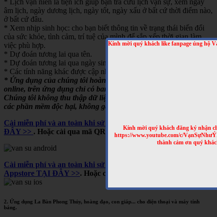
* Lịch vạn niên là tiện ích giúp bạn tra cứu lịch vạn sự, xem ngày
âm lịch, ngày dương lịch, ngày tốt, ngày xấu ở bất cứ thời điểm nào,
ở bất cứ đâu.
* Xem nhịp sinh học: cho bạn biết thông tin về trạng thái biến đổi
của sức khỏe, tình cảm, trí tuệ của mình để sắp xếp thời gian làm
Kính mời quý khách like fanpage ủng hộ V
việc phù hợp.
* Dự đoán tương lai qua tên.
* Dự đoán tương lai qua ngày sinh.
* Các tính năng khác được cập nhật thường xuyên.
* Ứng dụng của chúng tôi hoàn toàn miễn phí, chạy offline hoặc
online, trên ứng dụng chỉ có banner quảng cáo của Google.
Chúng tôi không thu thập dữ liệu người dùng, không cài cắm
các phần mềm độc hại, không gây tốn pin,...
Cài miễn phí và an toàn khi sử dụng trên Google Play, TẠI
Kính mời quý khách đăng ký nhận cl
ĐÂY >>
. Hoặc cài qua mã QRCODE dưới
https://www.youtube.com/c/VạnSựNhư
thành cảm ơn quý khác
Cài miễn phí và an toàn khi sử dụng cho iPhone và iPad, trên
Appstore TẠI ĐÂY >>
. Hoặc cài qua mã QRCODE dưới
2. Ứng dụng La Bàn Phong Thủy, hoàng đạo, con giáp... cho điện thoại và máy tính
bảng.