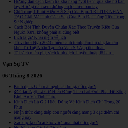
Hướng dẫn cách kiểm tra khả năng "vớt tiền" qua khe hở bàn
tay. Hướng dẫn xem đường tài lộc trên bàn tay
Chỉ Trong 1 Phút Hiểu Hết Sếp Của Bạn. TRÍ TUỆ NHÂN
TẠO Giải Mã Tính Cách Sếp Của Bạn Để Thăng Tiến Trong
Sự Nghiệp
Cách Bói Tình Duyên Chuẩn Xác Theo Truyện Kiều Của
Người Xưa, không phải ai cũng biết
Lịch là gì? Khái niệm về lịch
Tử vi tuổi Ngọ 2023 nhiều cạnh tranh, lắm thị phi, làm ăn
khó. Trí Tuệ Nhân Tạo của Vạn Sự App tiên đoán
Tải sách miễn phí, sách kinh dịch, huyền thuật, lỗ ban...
Vạn Sự TV
06 Tháng 8 2026
Kinh dịch: Giải mã mệnh cát hung, đời người
🌿 Giác Ngộ Là Gì? Hiểu Đúng Theo Lời Đức Phật Để Sống
Bình An Và Tỉnh Thức
Kinh Dịch Là Gì? Hiểu Đúng Về Kinh Dịch Chỉ Trong 20
Phút
Nhận thức càng thấp con người càng mang 3 đặc điểm chí
mạng này
Xác dục là cửa ải khó vượt qua nhất đời người
Người sống độc lai độc vãng