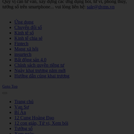
Quý vị cần tư vấn, xây dựng các ứng dụng bói, tử vi, phong thủy,
tướng số trên smartphone... vui lòng liên hệ:
sale@dvms.vn
Joomla! 3 Templates
Ứng dụng
Chuyển đổi số
Kinh tế số
Kinh tế chia sẻ
Fintech
Mạng xã hội
insurtech
Bất động sản 4.0
Chính sách quyền riêng tư
Ngày khai trương năm mới
Hướng dẫn cúng khai trương
Goto Top
Trang chủ
Vạn Sự
Bí Ẩn
12 Cung Hoàng Đạo
12 con giáp, Tử vi, Xem bói
Tướng số
Xem ngày