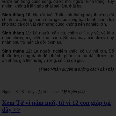
vươn lên trong cuộc sống, được mọi người kính trọng. Tuy
nhiên, không ít lần gặp phải sai lầm, thất bại.
Sinh tháng 10:
Người tuổi Tuất sinh tháng này thường rất
chính trực, trung thành nhưng cuộc sống bấp bênh, danh lợi
khó đạt, cả đời vất vả nhưng cũng không nên nghiệp lớn.
Sinh tháng 11:
Là người cần cù, chăm chỉ, tuy vất vả khó
nhọc nhưng mọi việc khó thành. Số này may mắn được quý
nhân phù trợ nên cả đời bình an.
Sinh tháng 12:
Là người nghiêm khắc, có uy thế lớn. Số
thuận lợi, công danh đều thành, phúc thọ lâu dài, được lộc
an nhàn, gia thế hưng vượng, có của dễ giữ.
(Theo Nhân duyên & tướng cách đàn bà)
Nguồn: ST & Tổng hợp từ Internet:
Mỹ Ngân (##)
Xem Tử vi năm mới, tử vi 12 con giáp tại
đây >>