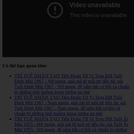
Có thể bạn quan tâm:
TRÍ TUỆ NHÂN TẠO Tiên Đoán Tử Vi Trọn Đời Tuổi
Đinh Mùi 1967 - Nữ mạng, giải mã từ tuổi trẻ đến lúc già
Tuổi Đinh Mùi 1967 - Nữ mạng, để nắm bắt cơ hội và chuẩn
bị những tình huống trong tương lai nhé
TRÍ TUỆ NHÂN TẠO Tiên Đoán Tử Vi Trọn Đời Tuổi
Đinh Mùi 1967 - Nam mạng, giải mã từ tuổi trẻ đến lúc già
Tuổi Đinh Mùi 1967 - Nam mạng, để nắm bắt cơ hội và
chuẩn bị những tình huống trong tương lai nhé
TRÍ TUỆ NHÂN TẠO Tiên Đoán Tử Vi Trọn Đời Tuổi Ất
Mùi 1955 - Nữ mạng, giải mã từ tuổi trẻ đến lúc già Tuổi Ất
Mùi 1955 - Nữ mạng, để nắm bắt cơ hội và chuẩn bị những