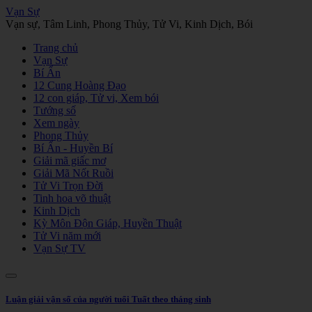
Vạn Sự
Vạn sự, Tâm Linh, Phong Thủy, Tử Vi, Kinh Dịch, Bói
Trang chủ
Vạn Sự
Bí Ẩn
12 Cung Hoàng Đạo
12 con giáp, Tử vi, Xem bói
Tướng số
Xem ngày
Phong Thủy
Bí Ẩn - Huyền Bí
Giải mã giấc mơ
Giải Mã Nốt Ruồi
Tử Vi Trọn Đời
Tinh hoa võ thuật
Kinh Dịch
Kỳ Môn Độn Giáp, Huyền Thuật
Tử Vi năm mới
Vạn Sự TV
Luận giải vận số của người tuổi Tuất theo tháng sinh