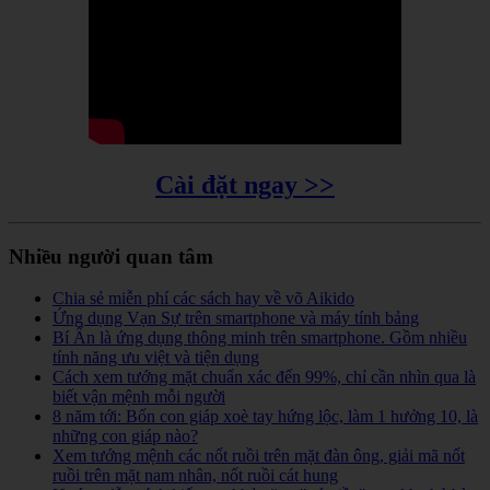
Cài đặt ngay >>
Nhiều người quan tâm
Chia sẻ miễn phí các sách hay về võ Aikido
Ứng dụng Vạn Sự trên smartphone và máy tính bảng
Bí Ẩn là ứng dụng thông minh trên smartphone. Gồm nhiều
tính năng ưu việt và tiện dụng
Cách xem tướng mặt chuẩn xác đến 99%, chỉ cần nhìn qua là
biết vận mệnh mỗi người
8 năm tới: Bốn con giáp xoè tay hứng lộc, làm 1 hưởng 10, là
những con giáp nào?
Xem tướng mệnh các nốt ruồi trên mặt đàn ông, giải mã nốt
ruồi trên mặt nam nhân, nốt ruồi cát hung