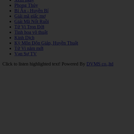
Phong Thủy
Bí Ẩn - Huyền Bí
Giải mã giấc mơ
Giải Mã Nốt Ruồi
Tử Vi Trọn Đời
Tinh hoa võ thuật
Kinh Dịch
Kỳ Môn Độn Giáp, Huyền Thuật
Tử Vi năm mới
Vạn Sự TV
Click to listen highlighted text!
Powered By
DVMS co.,ltd