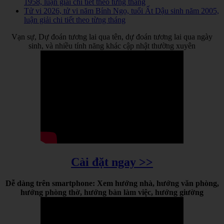
1958, luận giải chi tiết theo từng tháng
Tử vi 2026, tử vi năm Bính Ngọ, tuổi Ất Dậu sinh năm 2005,
luận giải chi tiết theo từng tháng
Vạn sự, Dự đoán tương lai qua tên, dự đoán tương lai qua ngày
sinh, và nhiều tính năng khác cập nhật thường xuyên
Cài đặt ngay >>
Dễ dàng trên smartphone: Xem hướng nhà, hướng văn phòng,
hướng phòng thờ, hướng bàn làm việc, hướng giường