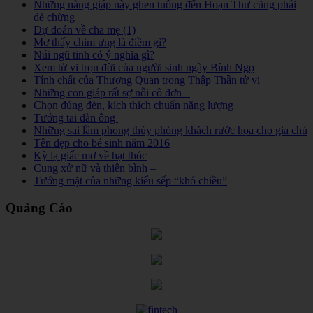
Những nàng giáp này ghen tuông đến Hoạn Thư cũng phải
dè chừng
Dự đoán về cha mẹ (1)
Mơ thấy chim ưng là điềm gì?
Núi ngũ tinh có ý nghĩa gì?
Xem tử vi trọn đời của người sinh ngày Bính Ngọ
Tính chất của Thương Quan trong Thập Thần tử vi
Những con giáp rất sợ nỗi cô đơn –
Chọn đúng đèn, kích thích chuẩn năng lượng
Tướng tai đàn ông |
Những sai lầm phong thủy phòng khách rước họa cho gia chủ
Tên đẹp cho bé sinh năm 2016
Kỳ lạ giấc mơ về hạt thóc
Cung xử nữ và thiên bình –
Tướng mặt của những kiểu sếp “khó chiều”
Quảng Cáo