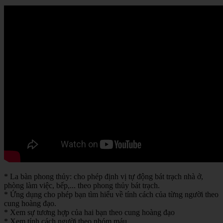
* La bàn phong thủy: cho phép định vị tự động bát trạch nhà ở,
phòng làm việc, bếp,... theo phong thủy bát trạch.
* Ứng dụng cho phép bạn tìm hiểu về tính cách của từng người theo
cung hoàng đạo.
* Xem sự tương hợp của hai bạn theo cung hoàng đạo
* Xem tính cách người theo nhóm máu