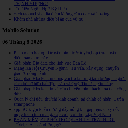
THỊNH VƯỢNG!
Từ Điển Ngôn Ngữ Ký Hiệu
cách tạo website địa điểm không cần code và hosting
Khám phá những điều bí ẩn của vũ trụ
Mobile Solution
06 Tháng 8 2026
Phần mềm hội nghị truyền hình trực tuyến,họp trực tuyến
điện toán đám mây
Giải pháp Big data cho lĩnh vực Bán Lẻ
Mạng Xã Hội Chuyên Ngành | Tư vấn, xây dựng, chuyển
giao & đồng hành
Giải pháp Blockchain đóng vai trò là trung tâm tương tác giữa
các chủ sở hữu bất động sản và Quỹ đầu tư, ngân hàng
Giải pháp Blockchain và câu chuyện minh bạch hóa tiền công
đức
Quản lý chi tiêu, thu/chi kinh doanh, tài chính cá nhân,... trên
smartphone
app SOS, gọi khẩn đường dây nóng khi gặp nạn, cháy nổ,
nguy hiểm tính mạng, cấp cứu, cứu hộ,...tại Việt Nam
PHẦN MỀM, APP HỖ TRỢ QUẢN LÝ TRẠI NUÔI
TÔM, CÁ... có những gì?