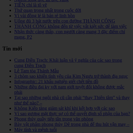
TIỀN chỉ là tô vẽ
Thứ quạn trọng nhất trong cuộc đời
Vì vài đồng lẻ là bán rẻ linh hồn
Uống đủ 3 bát nước trên con đường THÀNH CÔNG
THÀNH CÔNG không đến từ việc vắt kiệt sức để làm việc
Nhận thức càng thấp, con người càng mang 3 đặc điểm chí
mạng, P2
Tin mới
Cung Điền Trạch: Khái luận và ý nghĩa của các sao trong
cung Điền Trạch
Lễ Tam tòa Thánh Mẫu
3 chòm sao khiến tình yêu của Kim Ngưu trở thành địa ngục
Infographic: 21 khẩu nghiệp giết chết tiền đồ
Những điều đại kỵ với nam giới tuyệt đối không được mắc
phải
Tại sao những ngôi nhà cũ cần phải “thay Thiên tâm” và thay
như thế nào? –
Không Kiếp tăng giảm sát khí khi kết hợp với các sao
Vì sao gương mặt thực sự có thể quyết định số phận của bạn?
Phong thủy quầy tiếp tân trong văn phòng
Bày vật phẩm phong thủy Dê trong nhà để thu hút vận may –
Máy tính và mệnh tuổi