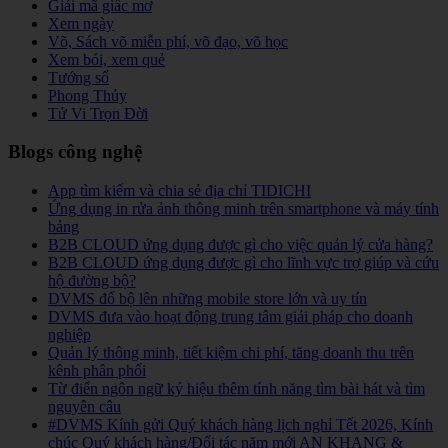
Giải mã giấc mơ
Xem ngày
Võ, Sách võ miễn phí, võ đạo, võ học
Xem bói, xem quẻ
Tướng số
Phong Thủy
Tử Vi Trọn Đời
Blogs công nghệ
App tìm kiếm và chia sẻ địa chỉ TIDICHI
Ứng dụng in rửa ảnh thông minh trên smartphone và máy tính
bảng
B2B CLOUD ứng dụng được gì cho việc quản lý cửa hàng?
B2B CLOUD ứng dụng được gì cho lĩnh vực trợ giúp và cứu
hộ đường bộ?
DVMS đổ bộ lên những mobile store lớn và uy tín
DVMS đưa vào hoạt động trung tâm giải pháp cho doanh
nghiệp
Quản lý thông minh, tiết kiệm chi phí, tăng doanh thu trên
kênh phân phối
Từ điển ngôn ngữ ký hiệu thêm tính năng tìm bài hát và tìm
nguyên câu
#DVMS Kính gửi Quý khách hàng lịch nghỉ Tết 2026, Kính
chúc Quý khách hàng/Đối tác năm mới AN KHANG &