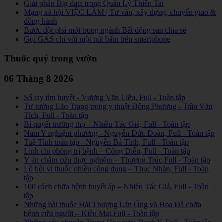
Giải pháp Big data trong Quản Lý Thiên Tai
Mạng xã hội VIỆC LÀM | Tư vấn, xây dựng, chuyển giao &
đồng hành
Bước đột phá mới trong ngành Bất động sản chia sẻ
Gọi GAS chỉ với một nút bấm trên smartphone
Thuốc quý trong vườn
06 Tháng 8 2026
Sổ tay tìm huyệt - Vương Văn Liêu, Full - Toàn tập
Tư tưởng Lão Trang trong y thuật Đông Phương - Trần Văn
Tích, Full - Toàn tập
Bí quyết trường thọ – Nhiều Tác Giả, Full - Toàn tập
Nam Y nghiệm phương - Nguyễn Đức Đoàn, Full - Toàn tập
Tuệ Tĩnh toàn tập - Nguyễn Bá Tĩnh, Full - Toàn tập
Linh chi phòng trị bệnh – Công Diễn, Full - Toàn tập
Y án châm cứu thực nghiệm – Thượng Trúc,Full - Toàn tập
Lô hội vị thuốc nhiều công dụng – Thục Nhàn, Full - Toàn
tập
100 cách chữa bệnh huyết áp – Nhiều Tác Giả, Full - Toàn
tập
Những bài thuốc Hải Thượng Lãn Ông và Hoa Đà chữa
bệnh cứu người – Kiều Mai,Full - Toàn tập