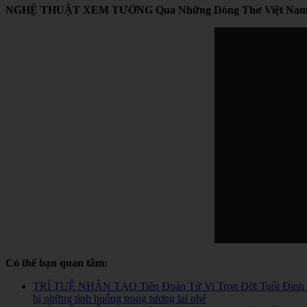
NGHỆ THUẬT XEM TƯỚNG Qua Những Dòng Thơ Việt Nam, cực h
Có thể bạn quan tâm:
TRÍ TUỆ NHÂN TẠO Tiên Đoán Tử Vi Trọn Đời Tuổi Đinh Mùi 1
bị những tình huống trong tương lai nhé