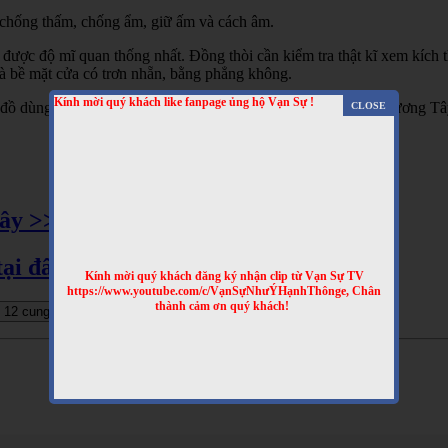
 chống thấm, chống ẩm, giữ ấm và cách âm.
ược độ mĩ quan thống nhất. Đồng thòi cần kiểm tra thật kĩ xem kích th
à bề mặt cửa có trơn nhẵn, bằng phẳng không.
Kính mời quý khách like fanpage ủng hộ Vạn Sự !
ồ dùng trong nhà. Nếu gia đình sử dụng các đồ dùng kiểu phương Tây 
đây >>
tại đây >>
Kính mời quý khách đăng ký nhận clip từ Vạn Sự TV
https://www.youtube.com/c/VạnSựNhưÝHạnhThônge, Chân
thành cảm ơn quý khách!