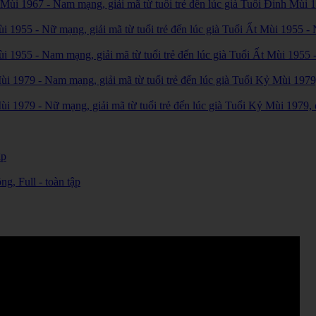
967 - Nam mạng, giải mã từ tuổi trẻ đến lúc già Tuổi Đinh Mùi 1
5 - Nữ mạng, giải mã từ tuổi trẻ đến lúc già Tuổi Ất Mùi 1955 - N
5 - Nam mạng, giải mã từ tuổi trẻ đến lúc già Tuổi Ất Mùi 1955 -
9 - Nam mạng, giải mã từ tuổi trẻ đến lúc già Tuổi Kỷ Mùi 1979, đ
9 - Nữ mạng, giải mã từ tuổi trẻ đến lúc già Tuổi Kỷ Mùi 1979, để
ập
, Full - toàn tập