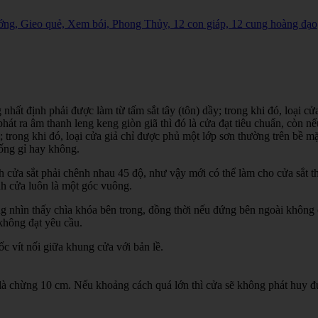
ng, Gieo quẻ, Xem bói, Phong Thủy, 12 con giáp, 12 cung hoàng đạo
hất định phải được làm từ tấm sắt tây (tôn) dầy; trong khi đó, loại c
t ra âm thanh leng keng giòn giã thì đó là cửa đạt tiêu chuẩn, còn nếu
; trong khi đó, loại cửa giả chỉ được phủ một lớp sơn thường trên bề m
hống gỉ hay không.
cửa sắt phải chênh nhau 45 độ, như vậy mới có thể làm cho cửa sắt th
nh cửa luôn là một góc vuông.
 nhìn thấy chìa khóa bên trong, đồng thời nếu đứng bên ngoài không 
 không đạt yêu cầu.
c vít nối giữa khung cửa với bản lề.
là chừng 10 cm. Nếu khoảng cách quá lớn thì cửa sẽ không phát huy đ