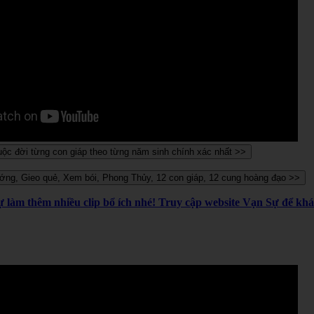
Sự làm thêm nhiều clip bổ ích nhé! Truy cập website Vạn Sự để k