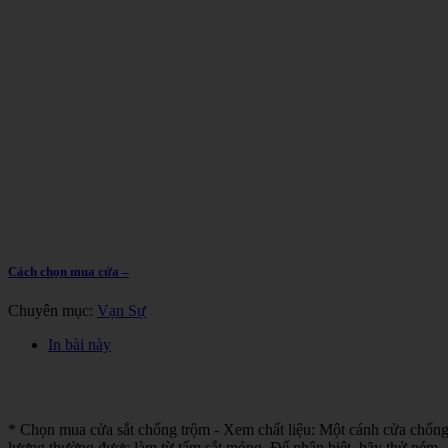
Cách chọn mua cửa –
Chuyên mục:
Vạn Sự
In bài này
* Chọn mua cửa sắt chống trộm - Xem chất liệu: Một cánh cửa chống tr
lượng thường được làm từ tấm sắt mỏng. Để phân biệt, hãy thử ném