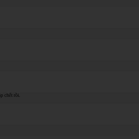
p chết rồi.