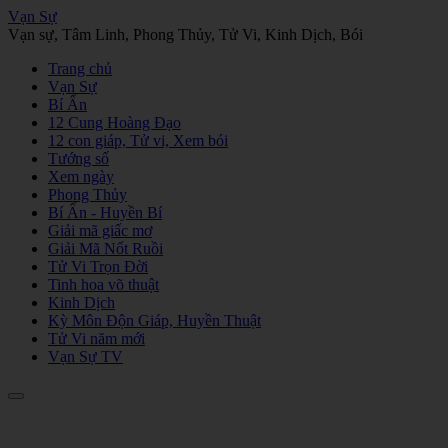
Vạn Sự
Vạn sự, Tâm Linh, Phong Thủy, Tử Vi, Kinh Dịch, Bói
Trang chủ
Vạn Sự
Bí Ẩn
12 Cung Hoàng Đạo
12 con giáp, Tử vi, Xem bói
Tướng số
Xem ngày
Phong Thủy
Bí Ẩn - Huyền Bí
Giải mã giấc mơ
Giải Mã Nốt Ruồi
Tử Vi Trọn Đời
Tinh hoa võ thuật
Kinh Dịch
Kỳ Môn Độn Giáp, Huyền Thuật
Tử Vi năm mới
Vạn Sự TV