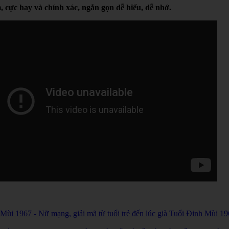
ay và chính xác, ngắn gọn dễ hiểu, dễ nhớ.
967 - Nữ mạng, giải mã từ tuổi trẻ đến lúc già Tuổi Đinh Mùi 196