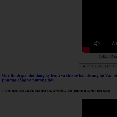
Quý thính giả nhớ đăng ký kênh và chia sẻ bài, để ủng hộ Vạn 
phương đông và phương tây.
1. Ứng dụng Lịch vạn sự, nhịp sinh học, tử vi, bói,... cho điện thoại và máy tính bảng: