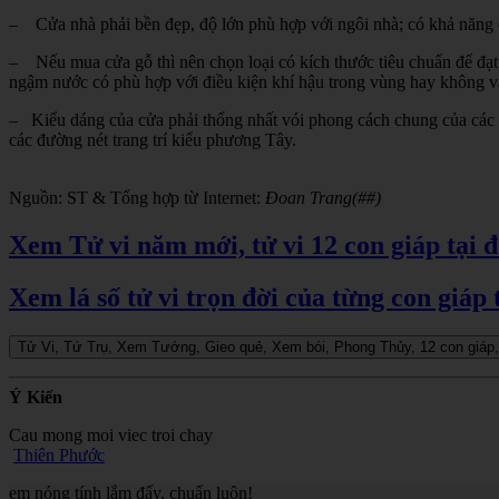
– Cửa nhà phải bền đẹp, độ lớn phù hợp với ngôi nhà; có khả năng
– Nếu mua cửa gỗ thì nên chọn loại có kích thước tiêu chuẩn để đạt đ
ngậm nước có phù hợp với điều kiện khí hậu trong vùng hay không v
– Kiểu dáng của cửa phải thống nhất vói phong cách chung của các đ
các đường nét trang trí kiểu phương Tây.
Nguồn: ST & Tổng hợp từ Internet:
Đoan Trang(##)
Xem Tử vi năm mới, tử vi 12 con giáp tại 
Xem lá số tử vi trọn đời của từng con giáp 
Ý Kiến
Cau mong moi viec troi chay
Thiên Phước
em nóng tính lắm đấy, chuẩn luôn!