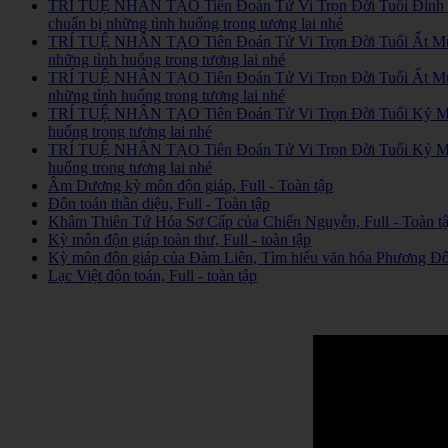
TRÍ TUỆ NHÂN TẠO Tiên Đoán Tử Vi Trọn Đời Tuổi Đinh Mùi 1
chuẩn bị những tình huống trong tương lai nhé
TRÍ TUỆ NHÂN TẠO Tiên Đoán Tử Vi Trọn Đời Tuổi Ất Mùi 195
những tình huống trong tương lai nhé
TRÍ TUỆ NHÂN TẠO Tiên Đoán Tử Vi Trọn Đời Tuổi Ất Mùi 195
những tình huống trong tương lai nhé
TRÍ TUỆ NHÂN TẠO Tiên Đoán Tử Vi Trọn Đời Tuổi Kỷ Mùi 197
huống trong tương lai nhé
TRÍ TUỆ NHÂN TẠO Tiên Đoán Tử Vi Trọn Đời Tuổi Kỷ Mùi 197
huống trong tương lai nhé
Âm Dương kỳ môn độn giáp, Full - Toàn tập
Độn toán thần diệu, Full - Toàn tập
Khâm Thiên Tứ Hóa Sơ Cấp của Chiến Nguyễn, Full - Toàn t
Kỳ môn độn giáp toàn thư, Full - toàn tập
Kỳ môn độn giáp của Đàm Liên, Tìm hiểu văn hóa Phương Đông
Lạc Việt độn toán, Full - toàn tập