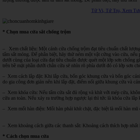
Tử Vi, Tứ Trụ, Xem Tướ
* Chọn mua cửa sắt chống trộm
– Xem chất liệu: Một cánh cửa chống trộm đạt tiêu chuẩn chất lượng n
tấm sắt mỏng. Để phân biệt, hãy thử ném một vật cứng vào cửa, nếu phá
dưới cùng của loại cửa đạt tiêu chuẩn được quét một lớp sơn chổng gỉ
trên bề mặt phần dưới chân cửa sẽ nhìn rõ phía dưới đó có lớp sơn c
– Xem cách lắp đặt: Khi lắp cửa, bốn góc khung cửa và bốn góc cánh 
do gia công đơn giản nên khi lắp đặt, điểm nối giữa khung cửa và cá
– Xem khóa cửa: Nếu tấm cửa sắt đủ rộng và khít với mép cửa, không
cửa an toàn. Nếu xảy ra trường hợp ngược lại thì tức là khóa cửa lắp
– Xem mối hàn điện: Mối hàn phải khít chặt, đặc biệt là mốỉ hàn mũ ố
– Xem khoảng cách giữa các thanh sắt: Khoảng cách thích hợp nhất 
* Cách chọn mua cửa