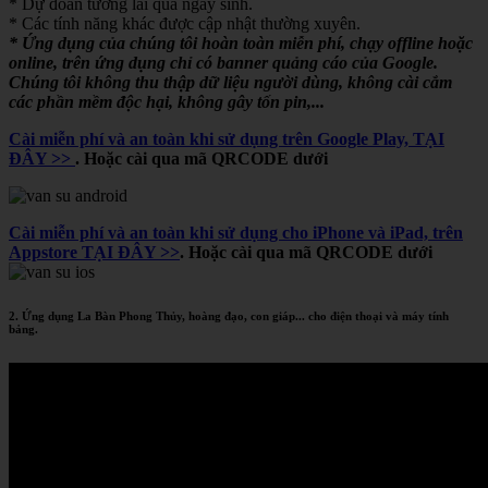
* Dự đoán tương lai qua ngày sinh.
* Các tính năng khác được cập nhật thường xuyên.
* Ứng dụng của chúng tôi hoàn toàn miễn phí, chạy offline hoặc
online, trên ứng dụng chỉ có banner quảng cáo của Google.
Chúng tôi không thu thập dữ liệu người dùng, không cài cắm
các phần mềm độc hại, không gây tốn pin,...
Cài miễn phí và an toàn khi sử dụng trên Google Play, TẠI
ĐÂY >>
. Hoặc cài qua mã QRCODE dưới
Cài miễn phí và an toàn khi sử dụng cho iPhone và iPad, trên
Appstore TẠI ĐÂY >>
. Hoặc cài qua mã QRCODE dưới
2. Ứng dụng La Bàn Phong Thủy, hoàng đạo, con giáp... cho điện thoại và máy tính
bảng.