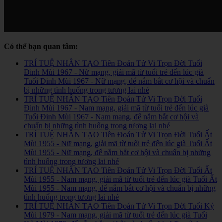
Có thể bạn quan tâm:
TRÍ TUỆ NHÂN TẠO Tiên Đoán Tử Vi Trọn Đời Tuổi
Đinh Mùi 1967 - Nữ mạng, giải mã từ tuổi trẻ đến lúc già
Tuổi Đinh Mùi 1967 - Nữ mạng, để nắm bắt cơ hội và chuẩn
bị những tình huống trong tương lai nhé
TRÍ TUỆ NHÂN TẠO Tiên Đoán Tử Vi Trọn Đời Tuổi
Đinh Mùi 1967 - Nam mạng, giải mã từ tuổi trẻ đến lúc già
Tuổi Đinh Mùi 1967 - Nam mạng, để nắm bắt cơ hội và
chuẩn bị những tình huống trong tương lai nhé
TRÍ TUỆ NHÂN TẠO Tiên Đoán Tử Vi Trọn Đời Tuổi Ất
Mùi 1955 - Nữ mạng, giải mã từ tuổi trẻ đến lúc già Tuổi Ất
Mùi 1955 - Nữ mạng, để nắm bắt cơ hội và chuẩn bị những
tình huống trong tương lai nhé
TRÍ TUỆ NHÂN TẠO Tiên Đoán Tử Vi Trọn Đời Tuổi Ất
Mùi 1955 - Nam mạng, giải mã từ tuổi trẻ đến lúc già Tuổi Ất
Mùi 1955 - Nam mạng, để nắm bắt cơ hội và chuẩn bị những
tình huống trong tương lai nhé
TRÍ TUỆ NHÂN TẠO Tiên Đoán Tử Vi Trọn Đời Tuổi Kỷ
Mùi 1979 - Nam mạng, giải mã từ tuổi trẻ đến lúc già Tuổi