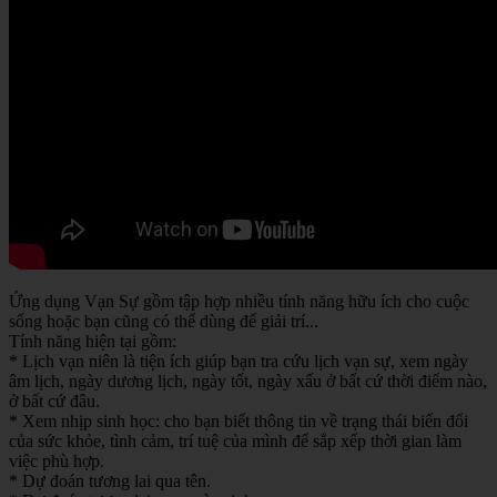
Ứng dụng Vạn Sự gồm tập hợp nhiều tính năng hữu ích cho cuộc
sống hoặc bạn cũng có thể dùng để giải trí...
Tính năng hiện tại gồm:
* Lịch vạn niên là tiện ích giúp bạn tra cứu lịch vạn sự, xem ngày
âm lịch, ngày dương lịch, ngày tốt, ngày xấu ở bất cứ thời điểm nào,
ở bất cứ đâu.
* Xem nhịp sinh học: cho bạn biết thông tin về trạng thái biến đổi
của sức khỏe, tình cảm, trí tuệ của mình để sắp xếp thời gian làm
việc phù hợp.
* Dự đoán tương lai qua tên.