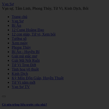
Vạn Sự
Vạn sự, Tâm Linh, Phong Thủy, Tử Vi, Kinh Dịch, Bói
Trang chủ
Vạn Sự
Bí Ẩn
12 Cung Hoàng Đạo
12 con giáp, Tử vi, Xem bói
Tướng số
Xem ngày
Phong Thủy
Bí Ẩn - Huyền Bí
Giải mã giấc mơ
Giải Mã Nốt Ruồi
Tử Vi Trọn Đời
Tinh hoa võ thuật
Kinh Dịch
Kỳ Môn Độn Giáp, Huyền Thuật
Tử Vi năm mới
Vạn Sự TV
Có nên trồng liễu trước cửa nhà?