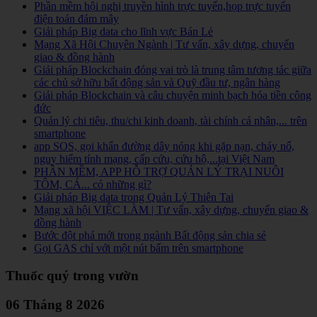
Phần mềm hội nghị truyền hình trực tuyến,họp trực tuyến
điện toán đám mây
Giải pháp Big data cho lĩnh vực Bán Lẻ
Mạng Xã Hội Chuyên Ngành | Tư vấn, xây dựng, chuyển
giao & đồng hành
Giải pháp Blockchain đóng vai trò là trung tâm tương tác giữa
các chủ sở hữu bất động sản và Quỹ đầu tư, ngân hàng
Giải pháp Blockchain và câu chuyện minh bạch hóa tiền công
đức
Quản lý chi tiêu, thu/chi kinh doanh, tài chính cá nhân,... trên
smartphone
app SOS, gọi khẩn đường dây nóng khi gặp nạn, cháy nổ,
nguy hiểm tính mạng, cấp cứu, cứu hộ,...tại Việt Nam
PHẦN MỀM, APP HỖ TRỢ QUẢN LÝ TRẠI NUÔI
TÔM, CÁ... có những gì?
Giải pháp Big data trong Quản Lý Thiên Tai
Mạng xã hội VIỆC LÀM | Tư vấn, xây dựng, chuyển giao &
đồng hành
Bước đột phá mới trong ngành Bất động sản chia sẻ
Gọi GAS chỉ với một nút bấm trên smartphone
Thuốc quý trong vườn
06 Tháng 8 2026