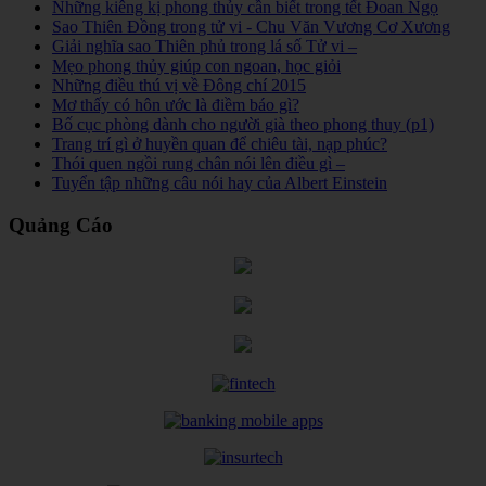
Những kiêng kị phong thủy cần biết trong tết Đoan Ngọ
Sao Thiên Đồng trong tử vi - Chu Văn Vương Cơ Xương
Giải nghĩa sao Thiên phủ trong lá số Tử vi –
Mẹo phong thủy giúp con ngoan, học giỏi
Những điều thú vị về Đông chí 2015
Mơ thấy có hôn ước là điềm báo gì?
Bố cục phòng dành cho người già theo phong thuy (p1)
Trang trí gì ở huyền quan để chiêu tài, nạp phúc?
Thói quen ngồi rung chân nói lên điều gì –
Tuyển tập những câu nói hay của Albert Einstein
Quảng Cáo