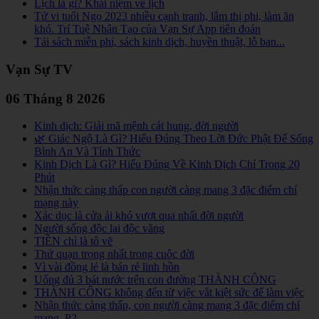
Lịch là gì? Khái niệm về lịch
Tử vi tuổi Ngọ 2023 nhiều cạnh tranh, lắm thị phi, làm ăn
khó. Trí Tuệ Nhân Tạo của Vạn Sự App tiên đoán
Tải sách miễn phí, sách kinh dịch, huyền thuật, lỗ ban...
Vạn Sự TV
06 Tháng 8 2026
Kinh dịch: Giải mã mệnh cát hung, đời người
🌿 Giác Ngộ Là Gì? Hiểu Đúng Theo Lời Đức Phật Để Sống
Bình An Và Tỉnh Thức
Kinh Dịch Là Gì? Hiểu Đúng Về Kinh Dịch Chỉ Trong 20
Phút
Nhận thức càng thấp con người càng mang 3 đặc điểm chí
mạng này
Xác dục là cửa ải khó vượt qua nhất đời người
Người sống độc lai độc vãng
TIỀN chỉ là tô vẽ
Thứ quạn trọng nhất trong cuộc đời
Vì vài đồng lẻ là bán rẻ linh hồn
Uống đủ 3 bát nước trên con đường THÀNH CÔNG
THÀNH CÔNG không đến từ việc vắt kiệt sức để làm việc
Nhận thức càng thấp, con người càng mang 3 đặc điểm chí
mạng, P2