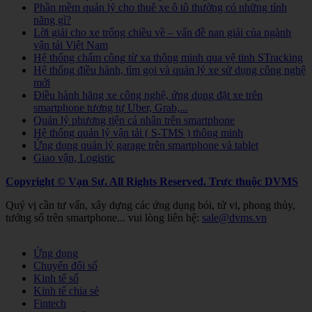
Phần mềm quản lý cho thuê xe ô tô thường có những tính
năng gì?
Lời giải cho xe trống chiều về – vấn đề nan giải của ngành
vận tải Việt Nam
Hệ thống chấm công từ xa thông minh qua vệ tinh STracking
Hệ thống điều hành, tìm gọi và quản lý xe sử dụng công nghệ
mới
Điều hành hãng xe công nghệ, ứng dụng đặt xe trên
smartphone tương tự Uber, Grab,...
Quản lý phương tiện cá nhân trên smartphone
Hệ thống quản lý vận tải ( S-TMS ) thông minh
Ứng dụng quản lý garage trên smartphone và tablet
Giao vận, Logistic
Copyright © Vạn Sự. All Rights Reserved.
Trực thuộc DVMS
Quý vị cần tư vấn, xây dựng các ứng dụng bói, tử vi, phong thủy,
tướng số trên smartphone... vui lòng liên hệ:
sale@dvms.vn
Joomla! 3 Templates
Ứng dụng
Chuyển đổi số
Kinh tế số
Kinh tế chia sẻ
Fintech