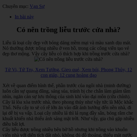
Chuyên mục:
Vạn Sự
In bài này
Có nên trồng liễu trước cửa nhà?
Liễu là loại cây đẹp với bóng dáng mềm mại và màu xanh dịu mát.
Nó thường được trồng nhiều ở ven hồ, trong các công viên tạo vẻ
đẹp thơ mộng. Vậy cây liễu có thích hợp khi trồng trước cửa nhà?
Tử Vi, Tứ Trụ, Xem Tướng, Gieo quẻ, Xem bói, Phong Thủy, 12
con giáp, 12 cung hoàng đạo
Xét về quan điểm hình thế, phần trước của ngôi nhà (minh đường)
luôn cần sự quang đãng, sáng sủa, tránh bị che chắn làm giảm tầm
nhìn, ngăn cản sự lưu thông của sinh khí vào đại môn (cửa chính).
Cây lá lòa xòa trước nhà, theo phong thủy như vậy tức là Mộc khắc
Thổ. Nếu cây to sẽ có rễ lớn ăn vào đất ảnh hưởng đến nền nhà, đi
lại dễ bị va vấp. Loại cây nhiều lá thì lá rụng đầy sân, bóng râm che
khuất khiến nhà thiếu ánh sáng mặt trời. Như vậy, gia chủ gặp nhiều
điều bất lợi.
Cây liễu được trồng nhiều bên bờ hồ nhưng khi trồng vào khuôn
viên nhà với diện tích đất nhỏ, không đủ độ thoáng, thiếu mặt nước