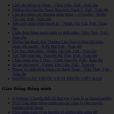
Linh chi phòng trị bệnh – Công Diễn, Full - Toàn tập
Những câu chuyện Trung Hoa xưa: Danh Y, Full - Toàn tập
Làm đẹp bằng các phương pháp đông y cổ truyền – Nhiều
Tác Giả, Full - Toàn tập
100 cách chữa bệnh huyết áp – Nhiều Tác Giả, Full - Toàn
tập
Chẩn đoán bằng mạch chẩn và thiệt chẩn - Trần Thúy, Full -
Toàn tập
Những bài thuốc Hải Thượng Lãn Ông và Hoa Đà chữa
bệnh cứu người – Kiều Mai,Full - Toàn tập
Cây hoa chữa bệnh - Nhiều Tác Giả, Full - Toàn tập
Tuệ Tĩnh toàn tập - Nguyễn Bá Tĩnh, Full - Toàn tập
Chẩn Đoán Học Y Đạo – Chơn Nguyên, Full - Toàn tập
Sổ tay tìm huyệt - Vương Văn Liêu, Full - Toàn tập
Phòng và chữa bệnh bằng cây thuốc Nam – Trần Thúy, Full -
Toàn tập
NHỮNG CÂY THUỐC VÀ VỊ THUỐC VIỆT NAM
Giao thông thông minh
S-Vehicle | Chuyển Đổi Số lĩnh vực Quản lý xe doanh nghiệp
SGO Giải pháp thông minh cho các công ty vận chuyển,
logistics thuê ngoài
Phần mềm quản lý xe thường có những tính năng gì?