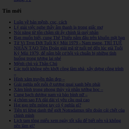
Tin mới
Luận về bản mệnh, cục, cách
Lý giải việc nghe thấy âm thanh lạ trong giấc mơ
Nói năng từ tốn chậm rãi ấy chính là quý nhân
Bạn muốn biết, cung Thê Thiếp nằm đâu trên khuôn mặt bạn
Tử Vi Trọn Đời Tuổi Kỷ Mùi 1979 - Nam mạng, TRÍ TUỆ
NHÂN TẠO Tiên Đoán giải mã từ tuổi trẻ đến lúc già Tuổi
Kỷ Mùi 1979, để nắm bắt cơ hội và chuẩn bị những tình
huống trong tương lai nhé
Mệnh chủ và Thân Chủ
Các tuổi không nên khởi công làm nhà, xây dựng công trình
–
Hình xăm truyền thần đẹp –
Giải nghĩa nốt ruồi ở xương quai xanh bên phải
Xăm hình trong phong thủy và nhân tướng học –
Cung bạch dương nam và bảo bình nữ –
4 chòm sao FA dài dài vì yêu cầu quá cao
Hạt gạo trên móng tay có ý nghĩa gì?
Tiên tri lừng danh thế giới Notradamus tiên đoán cái chết của
chính mình
Lịch tam tông miếu xem ngày tốt xấu để biết nên và không
nên làm gì?