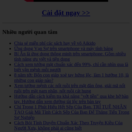
Cài đặt ngay >>
Nhiều người quan tâm
Chia sẻ miễn phí các sách hay về võ Aikido
Ứng dụng Vạn Sự trên smartphone và máy tính bảng
Bí Ẩn là ứng dụng thông minh trên smartphone. Gồm nhiều
tính năng ưu việt và tiện dụng
Cách xem tướng mặt chuẩn xác đến 99%, chỉ cần nhìn qua là
biết vận mệnh mỗi người
8 năm tới: Bốn con giáp xoè tay hứng lộc, làm 1 hưởng 10, là
những con giáp nào?
Xem tướng mệnh các nốt ruồi trên mặt đàn ông, giải mã nốt
ruồi trên mặt nam nhân, nốt ruồi cát hung
Hướng dẫn cách kiểm tra khả năng "vớt tiền" qua khe hở bàn
tay. Hướng dẫn xem đường tài lộc trên bàn tay
Chỉ Trong 1 Phút Hiểu Hết Sếp Của Bạn. TRÍ TUỆ NHÂN
TẠO Giải Mã Tính Cách Sếp Của Bạn Để Thăng Tiến Trong
Sự Nghiệp
Cách Bói Tình Duyên Chuẩn Xác Theo Truyện Kiều Của
Người Xưa, không phải ai cũng biết