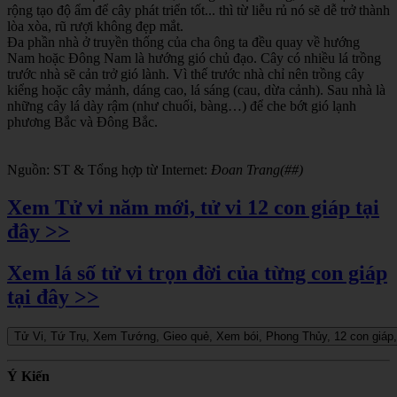
rộng tạo độ ẩm để cây phát triển tốt... thì từ liễu rủ nó sẽ dễ trở thành
lòa xòa, rũ rượi không đẹp mắt.
Đa phần nhà ở truyền thống của cha ông ta đều quay về hướng
Nam hoặc Đông Nam là hướng gió chủ đạo. Cây có nhiều lá trồng
trước nhà sẽ cản trở gió lành. Vì thế trước nhà chỉ nên trồng cây
kiểng hoặc cây mảnh, dáng cao, lá sáng (cau, dừa cảnh). Sau nhà là
những cây lá dày rậm (như chuối, bàng…) để che bớt gió lạnh
phương Bắc và Đông Bắc.
Nguồn: ST & Tổng hợp từ Internet:
Đoan Trang(##)
Xem Tử vi năm mới, tử vi 12 con giáp tại
đây >>
Xem lá số tử vi trọn đời của từng con giáp
tại đây >>
Ý Kiến