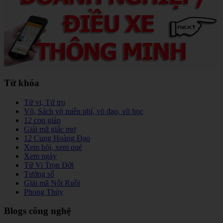
Từ khóa
Tử vi, Tứ trụ
Võ, Sách võ miễn phí, võ đạo, võ học
12 con giáp
Giải mã giấc mơ
12 Cung Hoàng Đạo
Xem bói, xem quẻ
Xem ngày
Tử Vi Trọn Đời
Tướng số
Giải mã Nốt Ruồi
Phong Thủy
Blogs công nghệ