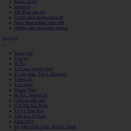
Mạng xã hội
insurtech
Bất động sản 4.0
Chính sách quyền riêng tư
Ngày khai trương năm mới
Hướng dẫn cúng khai trương
Goto Top
Trang chủ
Vạn Sự
Bí Ẩn
12 Cung Hoàng Đạo
12 con giáp, Tử vi, Xem bói
Tướng số
Xem ngày
Phong Thủy
Bí Ẩn - Huyền Bí
Giải mã giấc mơ
Giải Mã Nốt Ruồi
Tử Vi Trọn Đời
Tinh hoa võ thuật
Kinh Dịch
Kỳ Môn Độn Giáp, Huyền Thuật