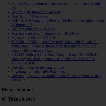
Một số ứng dụng hữu ích cho smartphone và hoàn toàn miễn
phí
Hệ thống gửi tin nhắn SGateway
Ứng dụng SMS gateway
B2B CLOUD ứng dụng được gì cho lĩnh vực trợ giúp và cứu
hộ đường bộ?
Viết ứng dụng trên điện thoại
App tìm kiếm nhạc Vietmusic trên Blackberry
Mạng xã hội địa chỉ TIDICHI
Triển khai hệ thống taxi công nghệ, điều hành vận tải thông
minh, ứng dụng đặt xe thông minh trên smartphone,... dễ
dàng và tiết kiệm qua Vrada
#DVMS Kính gửi Quý khách hàng lịch nghỉ Tết 2026, Kính
chúc Quý khách hàng/Đối tác năm mới AN KHANG &
THỊNH VƯỢNG!
Ứng dụng Vạn Sự trên smartphone
ứng dụng nghe nhạc trên Blackberry
Ứng dụng đọc kinh, sách Phật Giáo trên smartphone và máy
tính bảng
Mobile Solution
06 Tháng 8 2026