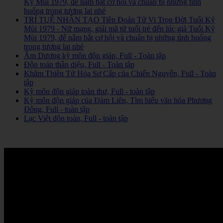
Kỷ Mùi 1979, để nắm bắt cơ hội và chuẩn bị những tình
huống trong tương lai nhé
TRÍ TUỆ NHÂN TẠO Tiên Đoán Tử Vi Trọn Đời Tuổi Kỷ
Mùi 1979 - Nữ mạng, giải mã từ tuổi trẻ đến lúc già Tuổi Kỷ
Mùi 1979, để nắm bắt cơ hội và chuẩn bị những tình huống
trong tương lai nhé
Âm Dương kỳ môn độn giáp, Full - Toàn tập
Độn toán thần diệu, Full - Toàn tập
Khâm Thiên Tứ Hóa Sơ Cấp của Chiến Nguyễn, Full - Toàn
tập
Kỳ môn độn giáp toàn thư, Full - toàn tập
Kỳ môn độn giáp của Đàm Liên, Tìm hiểu văn hóa Phương
Đông, Full - toàn tập
Lạc Việt độn toán, Full - toàn tập