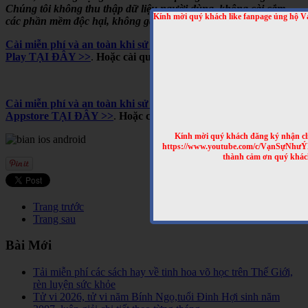
Chúng tôi không thu thập dữ liệu người dùng, không cài cắm
Kính mời quý khách like fanpage ủng hộ V
các phần mềm độc hại, không gây tốn pin,...
Cài miễn phí và an toàn khi sử dụng cho Android, trên Google
Play TẠI ĐÂY >>
.
Hoặc cài qua mã QRCODE sau
Cài miễn phí và an toàn khi sử dụng cho iPhone và iPad, trên
Appstore TẠI ĐÂY >>
.
Hoặc cài qua mã QRCODE sau
Kính mời quý khách đăng ký nhận cl
https://www.youtube.com/c/VạnSựNhư
thành cảm ơn quý khác
Trang trước
Trang sau
Bài Mới
Tải miễn phí các sách hay về tinh hoa võ học trên Thế Giới,
rèn luyện sức khỏe
Tử vi 2026, tử vi năm Bính Ngọ,tuổi Đinh Hợi sinh năm