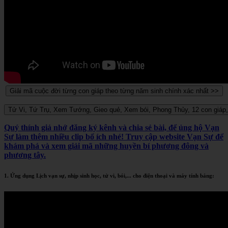
Quý thính giả nhớ đăng ký kênh và chia sẻ bài, để ủng hộ Vạn
Sự làm thêm nhiều clip bổ ích nhé! Truy cập website Vạn Sự để
khám phá và xem giải mã những huyền bí phương đông và
phương tây.
1. Ứng dụng Lịch vạn sự, nhịp sinh học, tử vi, bói,... cho điện thoại và máy tính bảng: