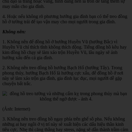
chủ đạo là trắng hoặc vàng, hình dáng nên là tròn để tăng thêm sự
may mắn cho gia đình.
4. Hoặc nếu không rõ phương hướng gia đình bạn có thể treo đồng
hồ ở tường trái để tạo vận may cho mọi người trong gia đình.
Không nên:
1. Không nên để đồng hồ ở hướng Huyền Vũ (hướng Bắc) vì
Huyền Vũ chỉ thích tĩnh không thích động. Tiếng đồng hồ kêu hay
kim đồng hồ chạy sẽ làm xáo trộn Huyền Vũ, lâu ngày sẽ ảnh
hưởng xấu đến cả gia đình.
2. Không nên treo đồng hồ hướng Bạch Hổ (hướng Tây). Trong
phong thủy, hướng Bạch Hổ là hướng cực xấu, để đồng hồ ở nơi
này sẽ làm xáo trộn gia đình, gia đình lục đục, mọi người dễ gặp
chuyện bất trắc.
(Ảnh: Internet)
3. Không nên treo đồng hồ ngay phía trên ghế sô pha. Nếu không
những ai hay ngồi ở vị trí này sẽ xuất hiện các dấu hiệu thần kinh
tiêu cực. Nhẹ thì căng thẳng hay stress, nặng sẽ dẫn thành trầm cảm