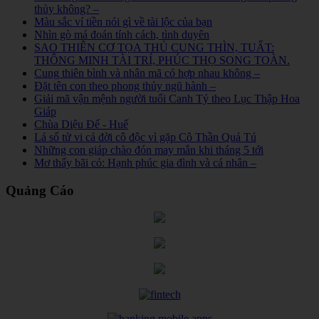
thủy không? –
Màu sắc ví tiền nói gì về tài lộc của bạn
Nhìn gò má đoán tính cách, tình duyên
SAO THIÊN CƠ TỌA THỦ CUNG THÌN, TUẤT:
THÔNG MINH TÀI TRÍ, PHÚC THỌ SONG TOÀN.
Cung thiên bình và nhân mã có hợp nhau không –
Đặt tên con theo phong thủy ngũ hành –
Giải mã vận mệnh người tuổi Canh Tý theo Lục Thập Hoa
Giáp
Chùa Diệu Đế - Huế
Lá số tử vi cả đời cô độc vì gặp Cô Thần Quả Tú
Những con giáp chào đón may mắn khi tháng 5 tới
Mơ thấy bãi cỏ: Hạnh phúc gia đình và cá nhân –
Quảng Cáo