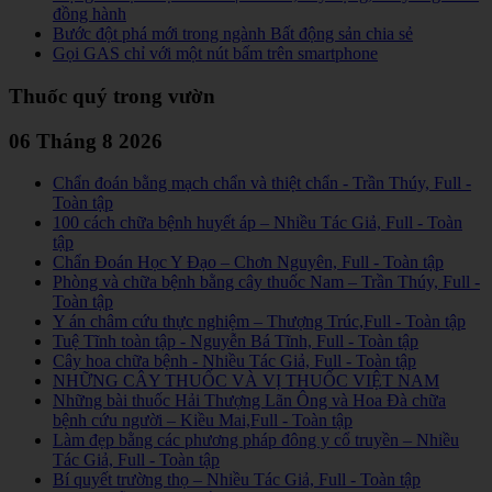
đồng hành
Bước đột phá mới trong ngành Bất động sản chia sẻ
Gọi GAS chỉ với một nút bấm trên smartphone
Thuốc quý trong vườn
06 Tháng 8 2026
Chẩn đoán bằng mạch chẩn và thiệt chẩn - Trần Thúy, Full -
Toàn tập
100 cách chữa bệnh huyết áp – Nhiều Tác Giả, Full - Toàn
tập
Chẩn Đoán Học Y Đạo – Chơn Nguyên, Full - Toàn tập
Phòng và chữa bệnh bằng cây thuốc Nam – Trần Thúy, Full -
Toàn tập
Y án châm cứu thực nghiệm – Thượng Trúc,Full - Toàn tập
Tuệ Tĩnh toàn tập - Nguyễn Bá Tĩnh, Full - Toàn tập
Cây hoa chữa bệnh - Nhiều Tác Giả, Full - Toàn tập
NHỮNG CÂY THUỐC VÀ VỊ THUỐC VIỆT NAM
Những bài thuốc Hải Thượng Lãn Ông và Hoa Đà chữa
bệnh cứu người – Kiều Mai,Full - Toàn tập
Làm đẹp bằng các phương pháp đông y cổ truyền – Nhiều
Tác Giả, Full - Toàn tập
Bí quyết trường thọ – Nhiều Tác Giả, Full - Toàn tập