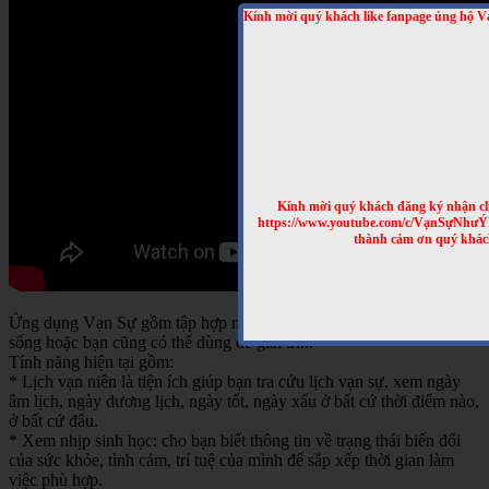
Kính mời quý khách like fanpage ủng hộ V
Kính mời quý khách đăng ký nhận cl
https://www.youtube.com/c/VạnSựNhư
thành cảm ơn quý khác
Ứng dụng Vạn Sự gồm tập hợp nhiều tính năng hữu ích cho cuộc
sống hoặc bạn cũng có thể dùng để giải trí...
Tính năng hiện tại gồm:
* Lịch vạn niên là tiện ích giúp bạn tra cứu lịch vạn sự, xem ngày
âm lịch, ngày dương lịch, ngày tốt, ngày xấu ở bất cứ thời điểm nào,
ở bất cứ đâu.
* Xem nhịp sinh học: cho bạn biết thông tin về trạng thái biến đổi
của sức khỏe, tình cảm, trí tuệ của mình để sắp xếp thời gian làm
việc phù hợp.