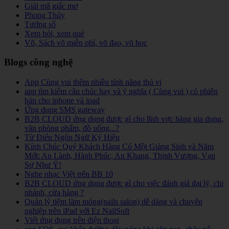
Giải mã giấc mơ
Phong Thủy
Tướng số
Xem bói, xem quẻ
Võ, Sách võ miễn phí, võ đạo, võ học
Blogs công nghệ
App Cùng vui thêm nhiều tính năng thú vị
app tìm kiếm câu chúc hay và ý nghĩa ( Cùng vui ) có phiên
bản cho iphone và ipad
Ứng dụng SMS gateway
B2B CLOUD ứng dụng được gì cho lĩnh vực hàng gia dụng,
văn phòng phẩm, đồ uống...?
Từ Điển Ngôn Ngữ Ký Hiệu
Kính Chúc Quý Khách Hàng Có Một Giáng Sinh và Năm
Mới: An Lành, Hành Phúc, An Khang, Thịnh Vượng, Vạn
Sự Như Ý!
Nghe nhạc Việt trên BB 10
B2B CLOUD ứng dụng được gì cho việc đánh giá đại lý, chi
nhánh, cửa hàng ?
Quản lý tiệm làm móng(nails salon) dễ dàng và chuyên
nghiệp trên iPad với Ez NailSoft
Viết ứng dụng trên điện thoại