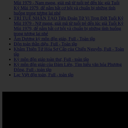
Mùi 1979 - Nam mạng, giải mã từ tuổi trẻ đến lúc già Tuổi
Kỷ Mùi 1979, để nắm bắt cơ hội và chuẩn bị những tình
huống trong tương lai nhé
TRÍ TUỆ NHÂN TẠO Tiên Đoán Tử Vi Trọn Đời Tuổi Kỷ
Mùi 1979 - Nữ mạng, giải mã từ tuổi trẻ đến lúc già Tuổi Kỷ
Mùi 1979, để nắm bắt cơ hội và chuẩn bị những tình huống
trong tương lai nhé
Âm Dương kỳ môn độn giáp, Full - Toàn tập
Độn toán thần diệu, Full - Toàn tập
Khâm Thiên Tứ Hóa Sơ Cấp của Chiến Nguyễn, Full - Toàn
tập
Kỳ môn độn giáp toàn thư, Full - toàn tập
Kỳ môn độn giáp của Đàm Liên, Tìm hiểu văn hóa Phương
Đông, Full - toàn tập
Lạc Việt độn toán, Full - toàn tập