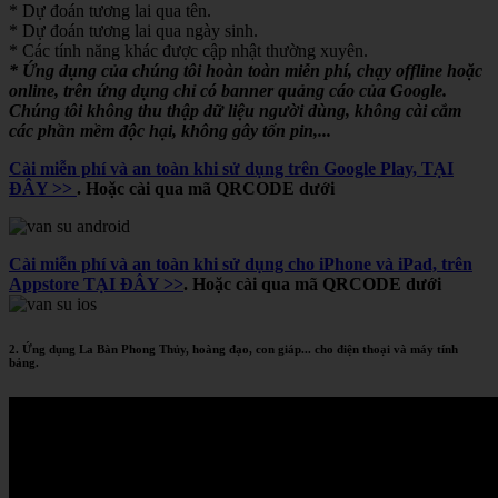
* Dự đoán tương lai qua tên.
* Dự đoán tương lai qua ngày sinh.
* Các tính năng khác được cập nhật thường xuyên.
* Ứng dụng của chúng tôi hoàn toàn miễn phí, chạy offline hoặc
online, trên ứng dụng chỉ có banner quảng cáo của Google.
Chúng tôi không thu thập dữ liệu người dùng, không cài cắm
các phần mềm độc hại, không gây tốn pin,...
Cài miễn phí và an toàn khi sử dụng trên Google Play, TẠI
ĐÂY >>
. Hoặc cài qua mã QRCODE dưới
Cài miễn phí và an toàn khi sử dụng cho iPhone và iPad, trên
Appstore TẠI ĐÂY >>
. Hoặc cài qua mã QRCODE dưới
2. Ứng dụng La Bàn Phong Thủy, hoàng đạo, con giáp... cho điện thoại và máy tính
bảng.