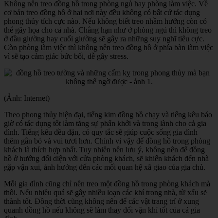
Không nên treo đồng hồ trong phòng ngủ hay phòng làm việc. Về
cơ bản treo đồng hồ ở hai nơi này đều không có bất cứ tác dụng
phong thủy tích cực nào. Nếu không biết treo nhầm hướng còn có
thể gây họa cho cả nhà. Chẳng hạn như ở phòng ngủ thì không treo
ở đầu giường hay cuối giường sẽ gây ra những suy nghĩ tiêu cực.
Còn phòng làm việc thì không nên treo đồng hồ ở phía bàn làm việc
vì sẽ tạo cảm giác bức bối, dễ gây stress.
(Ảnh: Internet)
Theo phong thủy hiện đại, tiếng kim đồng hồ chạy và tiếng kêu báo
giờ có tác dụng tốt làm tăng sự phấn khởi và trong lành cho cả gia
đình. Tiếng kêu đều đặn, có quy tắc sẽ giúp cuộc sống gia đình
thêm gắn bó và vui tươi hơn. Chính vì vậy để đồng hồ trong phòng
khách là thích hợp nhất. Tuy nhiên nên lưu ý, không nên để đồng
hồ ở hướng đối diện với cửa phòng khách, sẽ khiến khách đến nhà
gặp vận xui, ảnh hưởng đến các mối quan hệ xã giao của gia chủ.
Mỗi gia đình cũng chỉ nên treo một đồng hồ trong phòng khách mà
thôi. Nếu nhiều quá sẽ gây nhiễu loạn các khí trong nhà, từ xấu sẽ
thành tốt. Đồng thời cũng không nên để các vật trang trí ở xung
quanh đồng hồ nếu không sẽ làm thay đổi vận khí tốt của cả gia