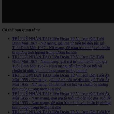
Có thể bạn quan tâm:
TRÍ TUỆ NHÂN TẠO Tiên Đoán Tử Vi Trọn Đời Tuổi
Đinh Mùi 1967 - Nữ mạng, giải mã từ tuổi trẻ đến lúc già
Tuổi Đinh Mùi 1967 - Nữ mạng, để nắm bắt cơ hội và chuẩn
bị những tình huống trong tương lai nhé
TRÍ TUỆ NHÂN TẠO Tiên Đoán Tử Vi Trọn Đời Tuổi
Đinh Mùi 1967 - Nam mạng, giải mã từ tuổi trẻ đến lúc già
Tuổi Đinh Mùi 1967 - Nam mạng, để nắm bắt cơ hội và
chuẩn bị những tình huống trong tương lai nhé
TRÍ TUỆ NHÂN TẠO Tiên Đoán Tử Vi Trọn Đời Tuổi Ất
Mùi 1955 - Nữ mạng, giải mã từ tuổi trẻ đến lúc già Tuổi Ất
Mùi 1955 - Nữ mạng, để nắm bắt cơ hội và chuẩn bị những
tình huống trong tương lai nhé
TRÍ TUỆ NHÂN TẠO Tiên Đoán Tử Vi Trọn Đời Tuổi Ất
Mùi 1955 - Nam mạng, giải mã từ tuổi trẻ đến lúc già Tuổi Ất
Mùi 1955 - Nam mạng, để nắm bắt cơ hội và chuẩn bị những
tình huống trong tương lai nhé
TRÍ TUỆ NHÂN TẠO Tiên Đoán Tử Vi Trọn Đời Tuổi Kỷ