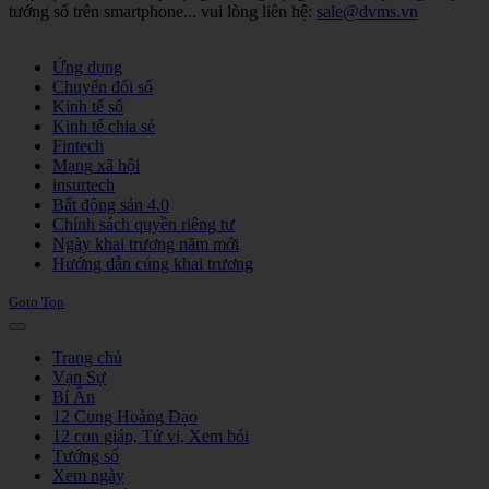
tướng số trên smartphone... vui lòng liên hệ:
sale@dvms.vn
Joomla! 3 Templates
Ứng dụng
Chuyển đổi số
Kinh tế số
Kinh tế chia sẻ
Fintech
Mạng xã hội
insurtech
Bất động sản 4.0
Chính sách quyền riêng tư
Ngày khai trương năm mới
Hướng dẫn cúng khai trương
Goto Top
Trang chủ
Vạn Sự
Bí Ẩn
12 Cung Hoàng Đạo
12 con giáp, Tử vi, Xem bói
Tướng số
Xem ngày