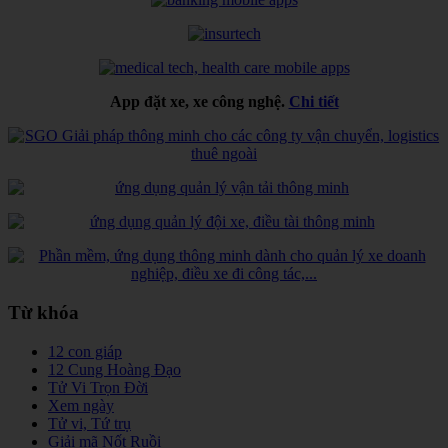
App đặt xe, xe công nghệ.
Chi tiết
Từ khóa
12 con giáp
12 Cung Hoàng Đạo
Tử Vi Trọn Đời
Xem ngày
Tử vi, Tứ trụ
Giải mã Nốt Ruồi