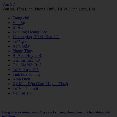
Vạn Sự
Vạn sự, Tâm Linh, Phong Thủy, Tử Vi, Kinh Dịch, Bói
Trang chủ
Vạn Sự
Bí Ẩn
12 Cung Hoàng Đạo
12 con giáp, Tử vi, Xem bói
Tướng số
Xem ngày
Phong Thủy
Bí Ẩn - Huyền Bí
Giải mã giấc mơ
Giải Mã Nốt Ruồi
Tử Vi Trọn Đời
Tinh hoa võ thuật
Kinh Dịch
Kỳ Môn Độn Giáp, Huyền Thuật
Tử Vi năm mới
Vạn Sự TV
Đồng hồ treo tường và những cấm kỵ trong phong thủy mà bạn không thể
ngờ được