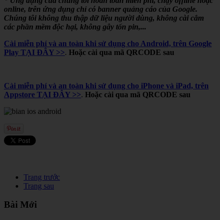
* Ứng dụng của chúng tôi hoàn toàn miễn phí, chạy offline hoặc
online, trên ứng dụng chỉ có banner quảng cáo của Google.
Chúng tôi không thu thập dữ liệu người dùng, không cài cắm
các phần mềm độc hại, không gây tốn pin,...
Cài miễn phí và an toàn khi sử dụng cho Android, trên Google
Play TẠI ĐÂY >>
.
Hoặc cài qua mã QRCODE sau
Cài miễn phí và an toàn khi sử dụng cho iPhone và iPad, trên
Appstore TẠI ĐÂY >>
.
Hoặc cài qua mã QRCODE sau
Trang trước
Trang sau
Bài Mới