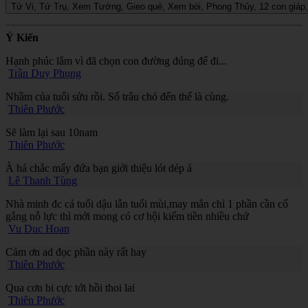
Ý Kiến
Hạnh phúc lắm vì đã chọn con đường đúng để đi...
Trần Duy Phụng
Nhầm của tuổi sửu rồi. Số trâu chó đến thế là cùng.
Thiên Phước
Sẽ làm lại sau 10nam
Thiên Phước
À há chắc mấy đứa bạn giới thiệu lót dép á
Lê Thanh Tùng
Nhà minh đc cả tuổi dậu lẫn tuổi mùi,may mắn chỉ 1 phần cần cố
gắng nỗ lực thì mới mong có cơ hội kiếm tiền nhiều chứ
Vu Duc Hoan
Cảm ơn ad đọc phần này rất hay
Thiên Phước
Qua cơn bi cực tới hồi thoi lai
Thiên Phước