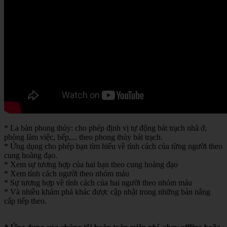
* La bàn phong thủy: cho phép định vị tự động bát trạch nhà ở,
phòng làm việc, bếp,... theo phong thủy bát trạch.
* Ứng dụng cho phép bạn tìm hiểu về tính cách của từng người theo
cung hoàng đạo.
* Xem sự tương hợp của hai bạn theo cung hoàng đạo
* Xem tính cách người theo nhóm máu
* Sự tương hợp về tính cách của hai người theo nhóm máu
* Và nhiều khám phá khác được cập nhật trong những bản nâng
cấp tiếp theo.