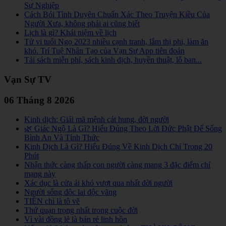
Sự Nghiệp
Cách Bói Tình Duyên Chuẩn Xác Theo Truyện Kiều Của
Người Xưa, không phải ai cũng biết
Lịch là gì? Khái niệm về lịch
Tử vi tuổi Ngọ 2023 nhiều cạnh tranh, lắm thị phi, làm ăn
khó. Trí Tuệ Nhân Tạo của Vạn Sự App tiên đoán
Tải sách miễn phí, sách kinh dịch, huyền thuật, lỗ ban...
Vạn Sự TV
06 Tháng 8 2026
Kinh dịch: Giải mã mệnh cát hung, đời người
🌿 Giác Ngộ Là Gì? Hiểu Đúng Theo Lời Đức Phật Để Sống
Bình An Và Tỉnh Thức
Kinh Dịch Là Gì? Hiểu Đúng Về Kinh Dịch Chỉ Trong 20
Phút
Nhận thức càng thấp con người càng mang 3 đặc điểm chí
mạng này
Xác dục là cửa ải khó vượt qua nhất đời người
Người sống độc lai độc vãng
TIỀN chỉ là tô vẽ
Thứ quạn trọng nhất trong cuộc đời
Vì vài đồng lẻ là bán rẻ linh hồn