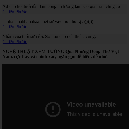
Ad cho hỏi tuổi dần làm công ăn lương làm sao giàu xin chỉ giáo
Thiên Phước
hâhhahahahhahahaa thiệt sự vậy luôn hong :)))))))
Thiên Phước
Nhầm của tuổi sửu rồi. Số trâu chó đến thế là cùng.
Thiên Phước
NGHỆ THUẬT XEM TƯỚNG Qua Những Dòng Thơ Việt
Nam, cực hay và chính xác, ngắn gọn dễ hiểu, dễ nhớ.