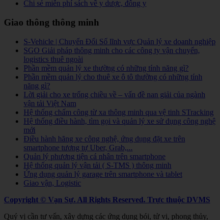
Chi sẻ miễn phí sách về y dược, đông y
Giao thông thông minh
S-Vehicle | Chuyển Đổi Số lĩnh vực Quản lý xe doanh nghiệp
SGO Giải pháp thông minh cho các công ty vận chuyển,
logistics thuê ngoài
Phần mềm quản lý xe thường có những tính năng gì?
Phần mềm quản lý cho thuê xe ô tô thường có những tính
năng gì?
Lời giải cho xe trống chiều về – vấn đề nan giải của ngành
vận tải Việt Nam
Hệ thống chấm công từ xa thông minh qua vệ tinh STracking
Hệ thống điều hành, tìm gọi và quản lý xe sử dụng công nghệ
mới
Điều hành hãng xe công nghệ, ứng dụng đặt xe trên
smartphone tương tự Uber, Grab,...
Quản lý phương tiện cá nhân trên smartphone
Hệ thống quản lý vận tải ( S-TMS ) thông minh
Ứng dụng quản lý garage trên smartphone và tablet
Giao vận, Logistic
Copyright © Vạn Sự. All Rights Reserved.
Trực thuộc DVMS
Quý vị cần tư vấn, xây dựng các ứng dụng bói, tử vi, phong thủy,