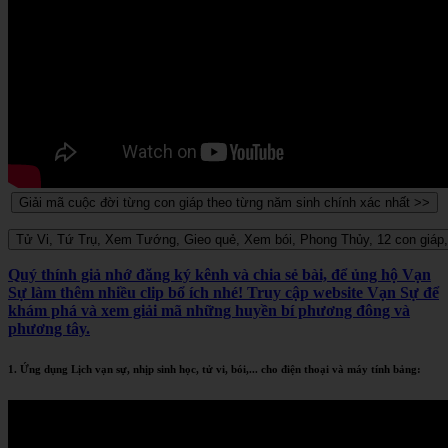
Quý thính giả nhớ đăng ký kênh và chia sẻ bài, để ủng hộ Vạn
Sự làm thêm nhiều clip bổ ích nhé! Truy cập website Vạn Sự để
khám phá và xem giải mã những huyền bí phương đông và
phương tây.
1. Ứng dụng Lịch vạn sự, nhịp sinh học, tử vi, bói,... cho điện thoại và máy tính bảng: