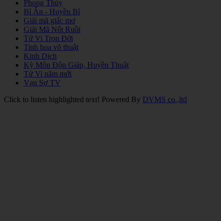
Phong Thủy
Bí Ẩn - Huyền Bí
Giải mã giấc mơ
Giải Mã Nốt Ruồi
Tử Vi Trọn Đời
Tinh hoa võ thuật
Kinh Dịch
Kỳ Môn Độn Giáp, Huyền Thuật
Tử Vi năm mới
Vạn Sự TV
Click to listen highlighted text!
Powered By
DVMS co.,ltd