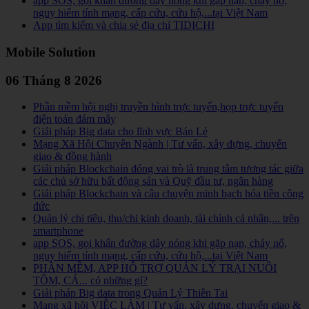
app SOS, gọi khẩn đường dây nóng khi gặp nạn, cháy nổ,
nguy hiểm tính mạng, cấp cứu, cứu hộ,...tại Việt Nam
App tìm kiếm và chia sẻ địa chỉ TIDICHI
Mobile Solution
06 Tháng 8 2026
Phần mềm hội nghị truyền hình trực tuyến,họp trực tuyến
điện toán đám mây
Giải pháp Big data cho lĩnh vực Bán Lẻ
Mạng Xã Hội Chuyên Ngành | Tư vấn, xây dựng, chuyển
giao & đồng hành
Giải pháp Blockchain đóng vai trò là trung tâm tương tác giữa
các chủ sở hữu bất động sản và Quỹ đầu tư, ngân hàng
Giải pháp Blockchain và câu chuyện minh bạch hóa tiền công
đức
Quản lý chi tiêu, thu/chi kinh doanh, tài chính cá nhân,... trên
smartphone
app SOS, gọi khẩn đường dây nóng khi gặp nạn, cháy nổ,
nguy hiểm tính mạng, cấp cứu, cứu hộ,...tại Việt Nam
PHẦN MỀM, APP HỖ TRỢ QUẢN LÝ TRẠI NUÔI
TÔM, CÁ... có những gì?
Giải pháp Big data trong Quản Lý Thiên Tai
Mạng xã hội VIỆC LÀM | Tư vấn, xây dựng, chuyển giao &