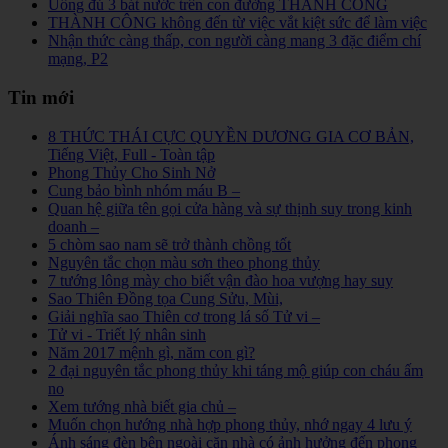
Uống đủ 3 bát nước trên con đường THÀNH CÔNG
THÀNH CÔNG không đến từ việc vắt kiệt sức để làm việc
Nhận thức càng thấp, con người càng mang 3 đặc điểm chí
mạng, P2
Tin mới
8 THỨC THÁI CỰC QUYỀN DƯƠNG GIA CƠ BẢN,
Tiếng Việt, Full - Toàn tập
Phong Thủy Cho Sinh Nở
Cung bảo bình nhóm máu B –
Quan hệ giữa tên gọi cửa hàng và sự thịnh suy trong kinh
doanh –
5 chòm sao nam sẽ trở thành chồng tốt
Nguyên tắc chọn màu sơn theo phong thủy
7 tướng lông mày cho biết vận đào hoa vượng hay suy
Sao Thiên Đồng tọa Cung Sửu, Mùi,
Giải nghĩa sao Thiên cơ trong lá số Tử vi –
Tử vi - Triết lý nhân sinh
Năm 2017 mệnh gì, năm con gì?
2 đại nguyên tắc phong thủy khi táng mộ giúp con cháu ấm
no
Xem tướng nhà biết gia chủ –
Muốn chọn hướng nhà hợp phong thủy, nhớ ngay 4 lưu ý
Ánh sáng đèn bên ngoài căn nhà có ảnh hưởng đến phong