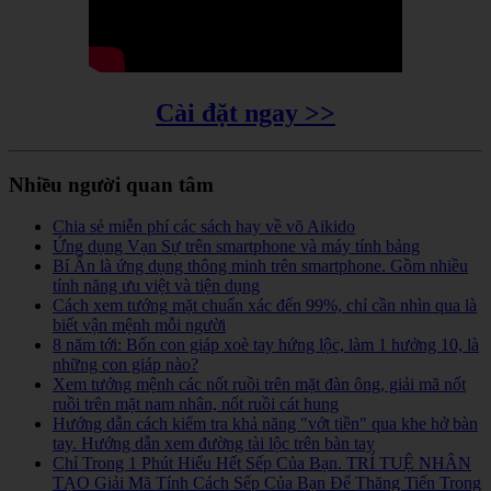
Cài đặt ngay >>
Nhiều người quan tâm
Chia sẻ miễn phí các sách hay về võ Aikido
Ứng dụng Vạn Sự trên smartphone và máy tính bảng
Bí Ẩn là ứng dụng thông minh trên smartphone. Gồm nhiều
tính năng ưu việt và tiện dụng
Cách xem tướng mặt chuẩn xác đến 99%, chỉ cần nhìn qua là
biết vận mệnh mỗi người
8 năm tới: Bốn con giáp xoè tay hứng lộc, làm 1 hưởng 10, là
những con giáp nào?
Xem tướng mệnh các nốt ruồi trên mặt đàn ông, giải mã nốt
ruồi trên mặt nam nhân, nốt ruồi cát hung
Hướng dẫn cách kiểm tra khả năng "vớt tiền" qua khe hở bàn
tay. Hướng dẫn xem đường tài lộc trên bàn tay
Chỉ Trong 1 Phút Hiểu Hết Sếp Của Bạn. TRÍ TUỆ NHÂN
TẠO Giải Mã Tính Cách Sếp Của Bạn Để Thăng Tiến Trong