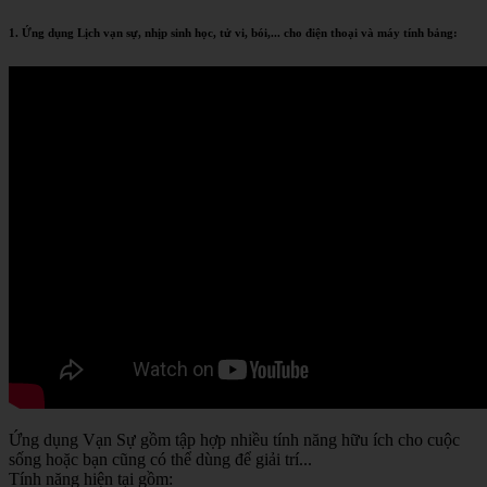
1. Ứng dụng Lịch vạn sự, nhịp sinh học, tử vi, bói,... cho điện thoại và máy tính bảng:
Ứng dụng Vạn Sự gồm tập hợp nhiều tính năng hữu ích cho cuộc
sống hoặc bạn cũng có thể dùng để giải trí...
Tính năng hiện tại gồm: