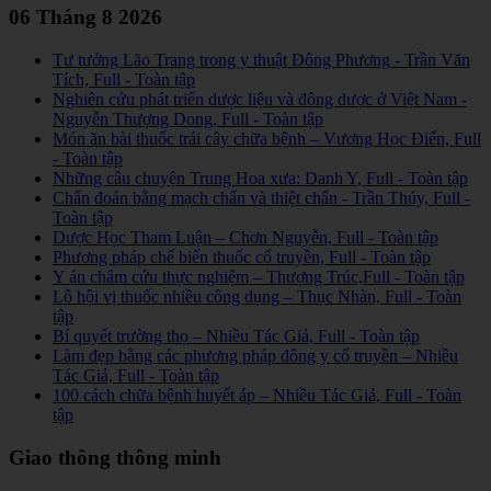
06 Tháng 8 2026
Tư tưởng Lão Trang trong y thuật Đông Phương - Trần Văn
Tích, Full - Toàn tập
Nghiên cứu phát triển dược liệu và đông dược ở Việt Nam -
Nguyễn Thượng Dong, Full - Toàn tập
Món ăn bài thuốc trái cây chữa bệnh – Vương Học Điển, Full
- Toàn tập
Những câu chuyện Trung Hoa xưa: Danh Y, Full - Toàn tập
Chẩn đoán bằng mạch chẩn và thiệt chẩn - Trần Thúy, Full -
Toàn tập
Dược Học Tham Luận – Chơn Nguyễn, Full - Toàn tập
Phương pháp chế biến thuốc cổ truyền, Full - Toàn tập
Y án châm cứu thực nghiệm – Thượng Trúc,Full - Toàn tập
Lô hội vị thuốc nhiều công dụng – Thục Nhàn, Full - Toàn
tập
Bí quyết trường thọ – Nhiều Tác Giả, Full - Toàn tập
Làm đẹp bằng các phương pháp đông y cổ truyền – Nhiều
Tác Giả, Full - Toàn tập
100 cách chữa bệnh huyết áp – Nhiều Tác Giả, Full - Toàn
tập
Giao thông thông minh