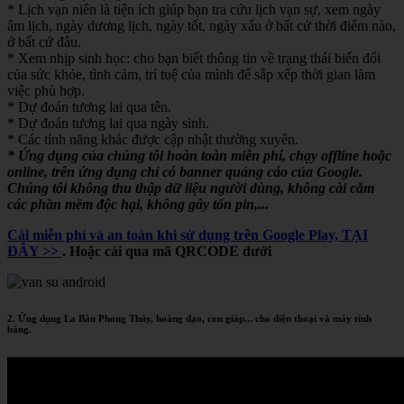
* Lịch vạn niên là tiện ích giúp bạn tra cứu lịch vạn sự, xem ngày
âm lịch, ngày dương lịch, ngày tốt, ngày xấu ở bất cứ thời điểm nào,
ở bất cứ đâu.
* Xem nhịp sinh học: cho bạn biết thông tin về trạng thái biến đổi
của sức khỏe, tình cảm, trí tuệ của mình để sắp xếp thời gian làm
việc phù hợp.
* Dự đoán tương lai qua tên.
* Dự đoán tương lai qua ngày sinh.
* Các tính năng khác được cập nhật thường xuyên.
* Ứng dụng của chúng tôi hoàn toàn miễn phí, chạy offline hoặc
online, trên ứng dụng chỉ có banner quảng cáo của Google.
Chúng tôi không thu thập dữ liệu người dùng, không cài cắm
các phần mềm độc hại, không gây tốn pin,...
Cài miễn phí và an toàn khi sử dụng trên Google Play, TẠI
ĐÂY >>
. Hoặc cài qua mã QRCODE dưới
2. Ứng dụng La Bàn Phong Thủy, hoàng đạo, con giáp... cho điện thoại và máy tính
bảng.