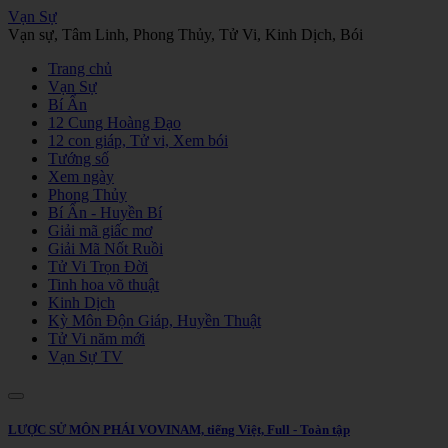
Vạn Sự
Vạn sự, Tâm Linh, Phong Thủy, Tử Vi, Kinh Dịch, Bói
Trang chủ
Vạn Sự
Bí Ẩn
12 Cung Hoàng Đạo
12 con giáp, Tử vi, Xem bói
Tướng số
Xem ngày
Phong Thủy
Bí Ẩn - Huyền Bí
Giải mã giấc mơ
Giải Mã Nốt Ruồi
Tử Vi Trọn Đời
Tinh hoa võ thuật
Kinh Dịch
Kỳ Môn Độn Giáp, Huyền Thuật
Tử Vi năm mới
Vạn Sự TV
LƯỢC SỬ MÔN PHÁI VOVINAM, tiếng Việt, Full - Toàn tập