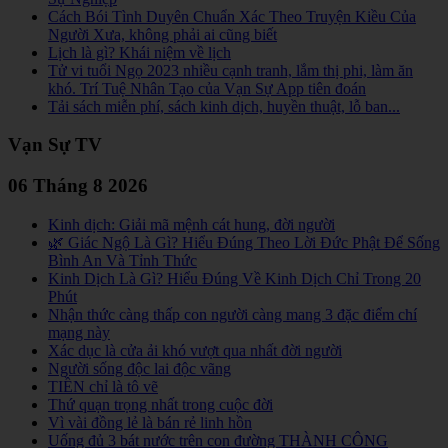
Cách Bói Tình Duyên Chuẩn Xác Theo Truyện Kiều Của
Người Xưa, không phải ai cũng biết
Lịch là gì? Khái niệm về lịch
Tử vi tuổi Ngọ 2023 nhiều cạnh tranh, lắm thị phi, làm ăn
khó. Trí Tuệ Nhân Tạo của Vạn Sự App tiên đoán
Tải sách miễn phí, sách kinh dịch, huyền thuật, lỗ ban...
Vạn Sự TV
06 Tháng 8 2026
Kinh dịch: Giải mã mệnh cát hung, đời người
🌿 Giác Ngộ Là Gì? Hiểu Đúng Theo Lời Đức Phật Để Sống
Bình An Và Tỉnh Thức
Kinh Dịch Là Gì? Hiểu Đúng Về Kinh Dịch Chỉ Trong 20
Phút
Nhận thức càng thấp con người càng mang 3 đặc điểm chí
mạng này
Xác dục là cửa ải khó vượt qua nhất đời người
Người sống độc lai độc vãng
TIỀN chỉ là tô vẽ
Thứ quạn trọng nhất trong cuộc đời
Vì vài đồng lẻ là bán rẻ linh hồn
Uống đủ 3 bát nước trên con đường THÀNH CÔNG