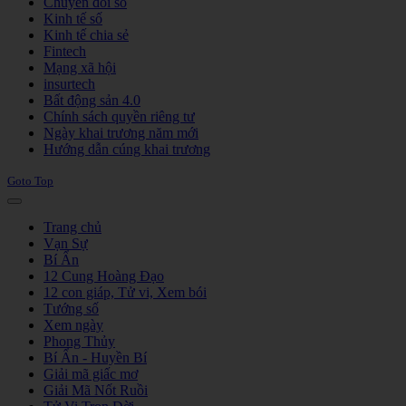
Chuyển đổi số
Kinh tế số
Kinh tế chia sẻ
Fintech
Mạng xã hội
insurtech
Bất động sản 4.0
Chính sách quyền riêng tư
Ngày khai trương năm mới
Hướng dẫn cúng khai trương
Goto Top
Trang chủ
Vạn Sự
Bí Ẩn
12 Cung Hoàng Đạo
12 con giáp, Tử vi, Xem bói
Tướng số
Xem ngày
Phong Thủy
Bí Ẩn - Huyền Bí
Giải mã giấc mơ
Giải Mã Nốt Ruồi