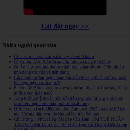
Cài đặt ngay >>
Nhiều người quan tâm
Chia sẻ miễn phí các sách hay về võ Aikido
Ứng dụng Vạn Sự trên smartphone và máy tính bảng
Bí Ẩn là ứng dụng thông minh trên smartphone. Gồm nhiều
tính năng ưu việt và tiện dụng
Cách xem tướng mặt chuẩn xác đến 99%, chỉ cần nhìn qua là
biết vận mệnh mỗi người
8 năm tới: Bốn con giáp xoè tay hứng lộc, làm 1 hưởng 10, là
những con giáp nào?
Xem tướng mệnh các nốt ruồi trên mặt đàn ông, giải mã nốt
ruồi trên mặt nam nhân, nốt ruồi cát hung
Hướng dẫn cách kiểm tra khả năng "vớt tiền" qua khe hở bàn
tay. Hướng dẫn xem đường tài lộc trên bàn tay
Chỉ Trong 1 Phút Hiểu Hết Sếp Của Bạn. TRÍ TUỆ NHÂN
TẠO Giải Mã Tính Cách Sếp Của Bạn Để Thăng Tiến Trong
Sự Nghiệp