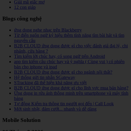
Giải mã giấc mơ
12 con giáp
Blogs công nghệ
ứng dụng nghe nhạc trên Blackberry
Từ điển ngôn ngữ ký hiệu thêm tính năng tìm bài hát và tìm
nguyên câu
B2B CLOUD ứng dụng được gì cho việc đánh giá đại lý, chi
nhánh, cửa hàng ?
Tìm kiếm lời chúc hay, có song ngữ trên Android
app tìm kiếm câu chúc hay và ý nghĩa ( Cùng vui ) có phiên
bản cho iphone và ipad
B2B CLOUD ứng dụng được gì cho ngành nội thất?
Hệ thống gửi tin nhắn SGateway
STracking đã thể hiện khả năng ưu việt
B2B CLOUD ứng dụng được gì cho lĩnh vực mua bán hàng?
Ứng dụng in rửa ảnh thông minh trên smartphone và máy tính
bảng
Tự động Kiểm tra thông tin người gọi đến | Call Look
Mời sinh nhật, đám cưới... nhanh và dễ dàng
Mobile Solution