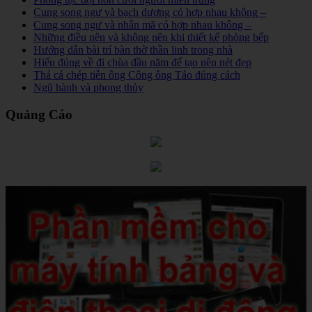
Cung song ngư và bạch dương có hợp nhau không –
Cung song ngư và nhân mã có hợp nhau không –
Những điều nên và không nên khi thiết kế phòng bếp
Hướng dẫn bài trí bàn thờ thần linh trong nhà
Hiểu đúng về đi chùa đầu năm để tạo nên nét đẹp
Thả cá chép tiễn ông Công ông Táo đúng cách
Ngũ hành và phong thủy
Quảng Cáo