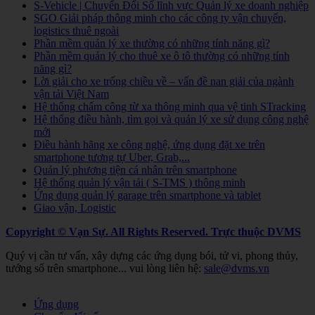
S-Vehicle | Chuyển Đổi Số lĩnh vực Quản lý xe doanh nghiệp
SGO Giải pháp thông minh cho các công ty vận chuyển,
logistics thuê ngoài
Phần mềm quản lý xe thường có những tính năng gì?
Phần mềm quản lý cho thuê xe ô tô thường có những tính
năng gì?
Lời giải cho xe trống chiều về – vấn đề nan giải của ngành
vận tải Việt Nam
Hệ thống chấm công từ xa thông minh qua vệ tinh STracking
Hệ thống điều hành, tìm gọi và quản lý xe sử dụng công nghệ
mới
Điều hành hãng xe công nghệ, ứng dụng đặt xe trên
smartphone tương tự Uber, Grab,...
Quản lý phương tiện cá nhân trên smartphone
Hệ thống quản lý vận tải ( S-TMS ) thông minh
Ứng dụng quản lý garage trên smartphone và tablet
Giao vận, Logistic
Copyright © Vạn Sự. All Rights Reserved.
Trực thuộc DVMS
Quý vị cần tư vấn, xây dựng các ứng dụng bói, tử vi, phong thủy,
tướng số trên smartphone... vui lòng liên hệ:
sale@dvms.vn
Joomla! 3 Templates
Ứng dụng