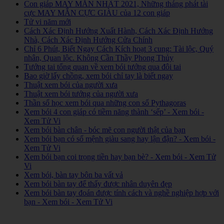
Con giáp MAY MẮN NHẤT 2021, Những tháng phát tài
cực MAY MẮN CỰC GIÀU của 12 con giáp
Tử vi năm mới
Cách Xác Định Hướng Xuất Hành, Cách Xác Định Hướng
Nhà, Cách Xác Định Hướng Cửa Chính
Chỉ 6 Phút, Biết Ngay Cách Kích hoạt 3 cung: Tài lộc, Quý
nhân, Quan lộc. Không Cần Thầy Phong Thủy
Tướng tai tổng quan về xem bói tướng qua đôi tai
Bao giờ lấy chồng, xem bói chỉ tay là biết ngay
Thuật xem bói của người xưa
Thuật xem bói tướng của người xưa
Thần số học xem bói qua những con số Pythagoras
Xem bói 4 con giáp có tiềm năng thành ‘sếp’ - Xem bói -
Xem Tử Vi
Xem bói bàn chân - bóc mẽ con người thật của bạn
Xem bói bạn có số mệnh giàu sang hay lận đận? - Xem bói -
Xem Tử Vi
Xem bói bạn coi trọng tiền hay bạn bè? - Xem bói - Xem Tử
Vi
Xem bói, bàn tay bôn ba vất vả
Xem bói bàn tay để thấy được nhân duyên đẹp
Xem bói bàn tay đoán được tính cách và nghề nghiệp hợp với
bạn - Xem bói - Xem Tử Vi