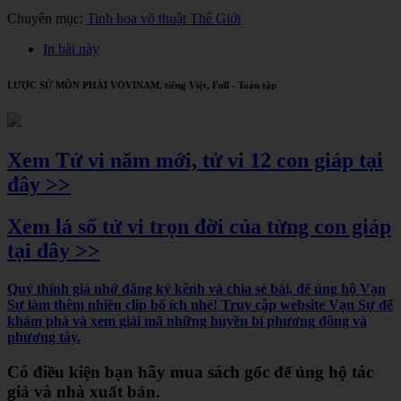
Chuyên mục:
Tinh hoa võ thuật Thế Giới
In bài này
LƯỢC SỬ MÔN PHÁI VOVINAM, tiếng Việt, Full - Toàn tập
Xem Tử vi năm mới, tử vi 12 con giáp tại
đây >>
Xem lá số tử vi trọn đời của từng con giáp
tại đây >>
Quý thính giả nhớ đăng ký kênh và chia sẻ bài, để ủng hộ Vạn
Sự làm thêm nhiều clip bổ ích nhé! Truy cập website Vạn Sự để
khám phá và xem giải mã những huyền bí phương đông và
phương tây.
Có điều kiện bạn hãy mua sách gốc để ủng hộ tác
giả và nhà xuất bản.