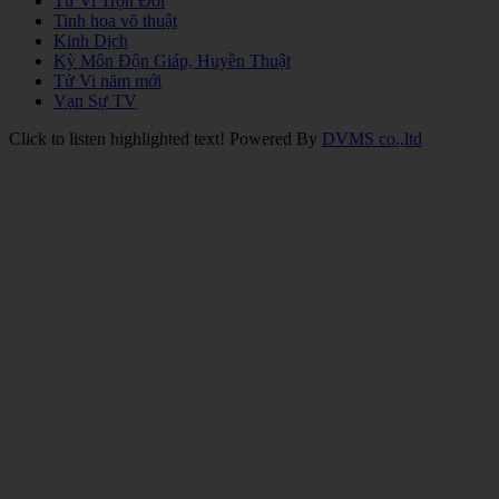
Tử Vi Trọn Đời
Tinh hoa võ thuật
Kinh Dịch
Kỳ Môn Độn Giáp, Huyền Thuật
Tử Vi năm mới
Vạn Sự TV
Click to listen highlighted text!
Powered By
DVMS co.,ltd