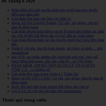
06 Tháng 8 2026
Phần mềm hội nghị truyền hình trực tuyến,họp trực tuyến
điện toán đám mây
Giải pháp Big data cho lĩnh vực Bán Lẻ
Mạng Xã Hội Chuyên Ngành | Tư vấn, xây dựng, chuyển
giao & đồng hành
Giải pháp Blockchain đóng vai trò là trung tâm tương tác giữa
các chủ sở hữu bất động sản và Quỹ đầu tư, ngân hàng
Giải pháp Blockchain và câu chuyện minh bạch hóa tiền công
đức
Quản lý chi tiêu, thu/chi kinh doanh, tài chính cá nhân,... trên
smartphone
app SOS, gọi khẩn đường dây nóng khi gặp nạn, cháy nổ,
nguy hiểm tính mạng, cấp cứu, cứu hộ,...tại Việt Nam
PHẦN MỀM, APP HỖ TRỢ QUẢN LÝ TRẠI NUÔI
TÔM, CÁ... có những gì?
Giải pháp Big data trong Quản Lý Thiên Tai
Mạng xã hội VIỆC LÀM | Tư vấn, xây dựng, chuyển giao &
đồng hành
Bước đột phá mới trong ngành Bất động sản chia sẻ
Gọi GAS chỉ với một nút bấm trên smartphone
Thuốc quý trong vườn