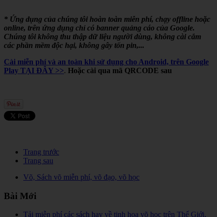
* Ứng dụng của chúng tôi hoàn toàn miễn phí, chạy offline hoặc
online, trên ứng dụng chỉ có banner quảng cáo của Google.
Chúng tôi không thu thập dữ liệu người dùng, không cài cắm
các phần mềm độc hại, không gây tốn pin,...
Cài miễn phí và an toàn khi sử dụng cho Android, trên Google
Play TẠI ĐÂY >>
.
Hoặc cài qua mã QRCODE sau
Trang trước
Trang sau
Võ, Sách võ miễn phí, võ đạo, võ học
Bài Mới
Tải miễn phí các sách hay về tinh hoa võ học trên Thế Giới,