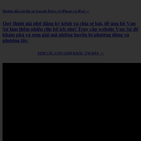
Hướng dẫn tải file từ Google Drive về iPhone và iPad >>
Quý thính giả nhớ đăng ký kênh và chia sẻ bài, để ủng hộ Vạn
Sự làm thêm nhiều clip bổ ích nhé! Truy cập website Vạn Sự để
khám phá và xem giải mã những huyền bí phương đông và
phương tây.
XEM CÁC CON GIÁP KHÁC TẠI ĐÂY >>