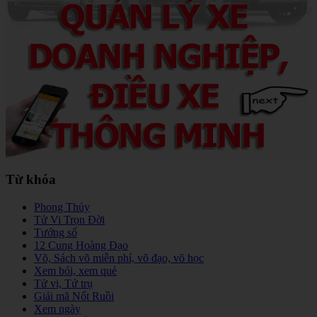
Từ khóa
Phong Thủy
Tử Vi Trọn Đời
Tướng số
12 Cung Hoàng Đạo
Võ, Sách võ miễn phí, võ đạo, võ học
Xem bói, xem quẻ
Tử vi, Tứ trụ
Giải mã Nốt Ruồi
Xem ngày