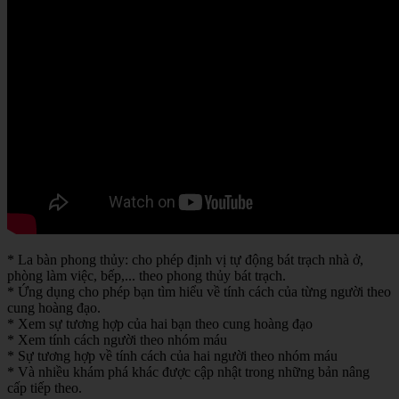
* La bàn phong thủy: cho phép định vị tự động bát trạch nhà ở,
phòng làm việc, bếp,... theo phong thủy bát trạch.
* Ứng dụng cho phép bạn tìm hiểu về tính cách của từng người theo
cung hoàng đạo.
* Xem sự tương hợp của hai bạn theo cung hoàng đạo
* Xem tính cách người theo nhóm máu
* Sự tương hợp về tính cách của hai người theo nhóm máu
* Và nhiều khám phá khác được cập nhật trong những bản nâng
cấp tiếp theo.