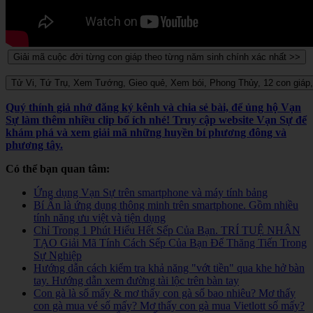
Quý thính giả nhớ đăng ký kênh và chia sẻ bài, để ủng hộ Vạn
Sự làm thêm nhiều clip bổ ích nhé! Truy cập website Vạn Sự để
khám phá và xem giải mã những huyền bí phương đông và
phương tây.
Có thể bạn quan tâm:
Ứng dụng Vạn Sự trên smartphone và máy tính bảng
Bí Ẩn là ứng dụng thông minh trên smartphone. Gồm nhiều
tính năng ưu việt và tiện dụng
Chỉ Trong 1 Phút Hiểu Hết Sếp Của Bạn. TRÍ TUỆ NHÂN
TẠO Giải Mã Tính Cách Sếp Của Bạn Để Thăng Tiến Trong
Sự Nghiệp
Hướng dẫn cách kiểm tra khả năng "vớt tiền" qua khe hở bàn
tay. Hướng dẫn xem đường tài lộc trên bàn tay
Con gà là số mấy & mơ thấy con gà số bao nhiêu? Mơ thấy
con gà mua vé số mấy? Mơ thấy con gà mua Vietlott số mấy?