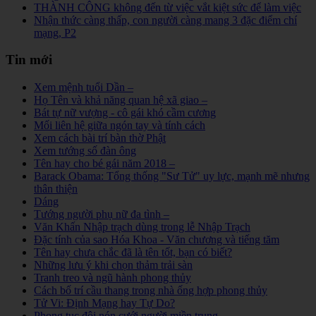
THÀNH CÔNG không đến từ việc vắt kiệt sức để làm việc
Nhận thức càng thấp, con người càng mang 3 đặc điểm chí
mạng, P2
Tin mới
Xem mệnh tuổi Dần –
Họ Tên và khả năng quan hệ xã giao –
Bát tự nữ vượng - cô gái khó cầm cương
Mối liên hệ giữa ngón tay và tính cách
Xem cách bài trí bàn thờ Phật
Xem tướng số đàn ông
Tên hay cho bé gái năm 2018 –
Barack Obama: Tổng thống "Sư Tử" uy lực, mạnh mẽ nhưng
thân thiện
Dáng
Tướng người phụ nữ đa tình –
Văn Khấn Nhập trạch dùng trong lễ Nhập Trạch
Đặc tính của sao Hóa Khoa - Văn chương và tiếng tăm
Tên hay chưa chắc đã là tên tốt, bạn có biết?
Những lưu ý khi chọn thảm trải sàn
Tranh treo và ngũ hành phong thủy
Cách bố trí cầu thang trong nhà ống hợp phong thủy
Tử Vi: Định Mạng hay Tự Do?
Phong tục đội nón cưới người miền trung